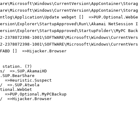
ware\Microsoft\Windows\CurrentVersion\AppContainer\Storag
ware\Microsoft\Windows\CurrentVersion\AppContainer\Storag
ntlog\Application\Update webget []  =>PUP.Optional.WebGet
ersion\Explorer\StartupApproved\Run\\Akamai NetSession In
Version\Explorer\StartupApproved\StartupFolder\\MyPC Back
22-2378072398-1001\SOFTWARE\Microsoft\Windows\CurrentVers
22-2378072398-1001\SOFTWARE\Microsoft\Windows\CurrentVers
ABD []  =>Hijacker.Browser

station. (7)

/  =>.SUP.AkamaiHD

SUP.BearShare

 =>Heuristic.Suspect

  =>.SUP.Atwola

ional.WebGet

 =>PUP.Optional.MyPCBackup

  =>Hijacker.Browser
