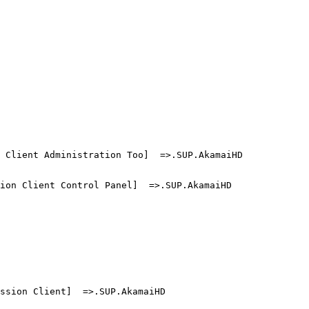
Client Administration Too]  =>.SUP.AkamaiHD

on Client Control Panel]  =>.SUP.AkamaiHD

sion Client]  =>.SUP.AkamaiHD
