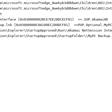
e\microsoft.microsoftedge_8wekyb3d8bbwe\Children\001\Inte
e\microsoft.microsoftedge_8wekyb3d8bbwe\Children\001\Inte


terface [0x030000002BCE7EE28DCECF01]  =>.SUP.AkamaiHD

up.lnk [0x03000000C0A108EC289DCF01]  =>PUP.Optional.MyPCB
ion\Explorer\StartupApproved\Run\\Akamai NetSession Inter
ion\Explorer\StartupApproved\StartupFolder\\MyPC Backup.l