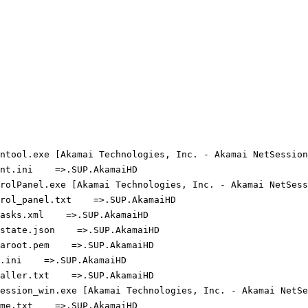
ntool.exe [Akamai Technologies, Inc. - Akamai NetSession 
t.ini    =>.SUP.AkamaiHD

rolPanel.exe [Akamai Technologies, Inc. - Akamai NetSessi
rol_panel.txt    =>.SUP.AkamaiHD

sks.xml    =>.SUP.AkamaiHD

state.json    =>.SUP.AkamaiHD

aroot.pem    =>.SUP.AkamaiHD

ini    =>.SUP.AkamaiHD

aller.txt    =>.SUP.AkamaiHD

ession_win.exe [Akamai Technologies, Inc. - Akamai NetSes
e.txt    =>.SUP.AkamaiHD
