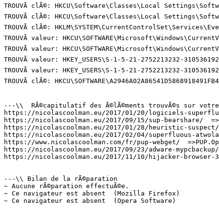
TROUVÃ clÃ©: HKCU\Software\Classes\Local Settings\Soft
TROUVÃ clÃ©: HKCU\Software\Classes\Local Settings\Soft
TROUVÃ clÃ©: HKLM\SYSTEM\CurrentControlSet\Services\Eve
TROUVÃ valeur: HKCU\SOFTWARE\Microsoft\Windows\CurrentV
TROUVÃ valeur: HKCU\SOFTWARE\Microsoft\Windows\Current
TROUVÃ valeur: HKEY_USERS\S-1-5-21-2752213232-31053619
TROUVÃ valeur: HKEY_USERS\S-1-5-21-2752213232-31053619
TROUVÃ clÃ©: HKCU\SOFTWARE\A2946A02A86541D5868918491FB4F
---\\  RÃ©capitulatif des Ã©lÃ©ments trouvÃ©s sur votre 
https://nicolascoolman.eu/2017/01/20/logiciels-superflus
https://nicolascoolman.eu/2017/09/15/sup-bearshare/  =>.
https://nicolascoolman.eu/2017/01/28/heuristic-suspect/ 
https://nicolascoolman.eu/2017/02/04/superfluous-atwola/
https://www.nicolascoolman.com/fr/pup-webget/  =>PUP.Opt
https://nicolascoolman.eu/2017/09/23/adware-mypcbackup/ 
https://nicolascoolman.eu/2017/11/10/hijacker-browser-3/
---\\ Bilan de la rÃ©paration

~ Aucune rÃ©paration effectuÃ©e.

~ Ce navigateur est absent  (Mozilla Firefox)

~ Ce navigateur est absent  (Opera Software)
