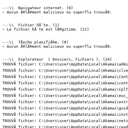
---\\  Navigateur internet. (0)

~ Aucun Ã©lÃ©ment malicieux ou superflu trouvÃ©.

---\\  Fichier hÃ´te. (1)

~ Le fichier hÃ´te est lÃ©gitime. (21)

---\\  TÃ¢che planifiÃ©e. (0)

~ Aucun Ã©lÃ©ment malicieux ou superflu trouvÃ©.

---\\  Explorateur  ( Dossiers, Fichiers ). (24)

TROUVÃ fichier: C:\Users\user\AppData\Local\Akamai\admi
TROUVÃ fichier: C:\Users\user\AppData\Local\Akamai\clien
TROUVÃ fichier: C:\Users\user\AppData\Local\Akamai\Cont
TROUVÃ fichier: C:\Users\user\AppData\Local\Akamai\cont
TROUVÃ fichier: C:\Users\user\AppData\Local\Akamai\CplTa
TROUVÃ fichier: C:\Users\user\AppData\Local\Akamai\euc_
TROUVÃ fichier: C:\Users\user\AppData\Local\Akamai\extr
TROUVÃ fichier: C:\Users\user\AppData\Local\Akamai\guid.
TROUVÃ fichier: C:\Users\user\AppData\Local\Akamai\inst
TROUVÃ fichier: C:\Users\user\AppData\Local\Akamai\nets
TROUVÃ fichier: C:\Users\user\AppData\Local\Akamai\readm