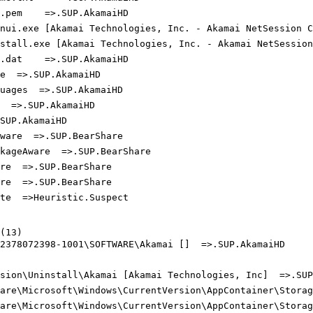
pem    =>.SUP.AkamaiHD

nui.exe [Akamai Technologies, Inc. - Akamai NetSession Cl
stall.exe [Akamai Technologies, Inc. - Akamai NetSession 
dat    =>.SUP.AkamaiHD

  =>.SUP.AkamaiHD

ages  =>.SUP.AkamaiHD

 =>.SUP.AkamaiHD

UP.AkamaiHD

are  =>.SUP.BearShare

ageAware  =>.SUP.BearShare

e  =>.SUP.BearShare

e  =>.SUP.BearShare

e  =>Heuristic.Suspect

13)

2378072398-1001\SOFTWARE\Akamai []  =>.SUP.AkamaiHD

sion\Uninstall\Akamai [Akamai Technologies, Inc]  =>.SUP.
ware\Microsoft\Windows\CurrentVersion\AppContainer\Storag
ware\Microsoft\Windows\CurrentVersion\AppContainer\Storag