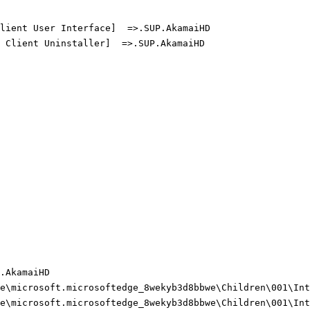
ient User Interface]  =>.SUP.AkamaiHD

Client Uninstaller]  =>.SUP.AkamaiHD

AkamaiHD

e\microsoft.microsoftedge_8wekyb3d8bbwe\Children\001\Inte
e\microsoft.microsoftedge_8wekyb3d8bbwe\Children\001\Inte