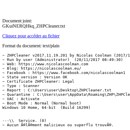
Document joint:
GKuiNERQHkq_ZHPCleaner.txt
Cliquez pour accéder au fichier
Format du document: text/plain
~ ZHPCleaner v2017.11.19.201 by Nicolas Coolman (2017/11
~ Run by user (Administrator)  (20/11/2017 08:49:30)

~ Web: https://www.nicolascoolman.com

~ Blog: https://nicolascoolman.eu/

~ Facebook : https://www.facebook.com/nicolascoolman1

~ State version : Version OK

~ Certificate ZHPCleaner: Legal

~ Type : Scanner

~ Report : C:\Users\user\Desktop\ZHPCleaner.txt

~ Quarantine : C:\Users\user\AppData\Roaming\ZHP\ZHPClea
~ UAC : Activate

~ Boot Mode : Normal (Normal boot)

Windows 10 Home, 64-bit  (Build 16299)

---\\  Service. (0)

~ Aucun Ã©lÃ©ment malicieux ou superflu trouvÃ©.
