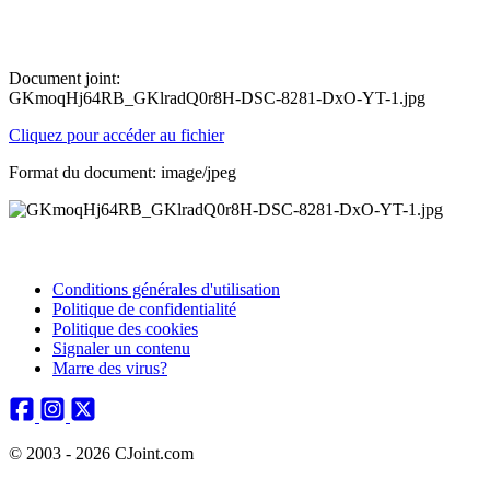
Document joint:
GKmoqHj64RB_GKlradQ0r8H-DSC-8281-DxO-YT-1.jpg
Cliquez pour accéder au fichier
Format du document: image/jpeg
Conditions générales d'utilisation
Politique de confidentialité
Politique des cookies
Signaler un contenu
Marre des virus?
© 2003 - 2026 CJoint.com