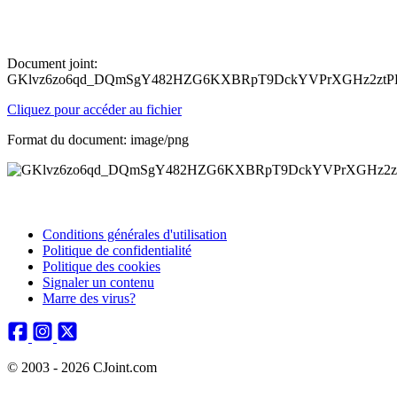
Document joint:
GKlvz6zo6qd_DQmSgY482HZG6KXBRpT9DckYVPrXGHz2ztPE
Cliquez pour accéder au fichier
Format du document: image/png
Conditions générales d'utilisation
Politique de confidentialité
Politique des cookies
Signaler un contenu
Marre des virus?
© 2003 - 2026 CJoint.com