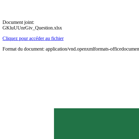
Document joint:
GKluUUnrGiv_Question.xlsx
Cliquez pour accéder au fichier
Format du document: application/vnd.openxmlformats-officedocument