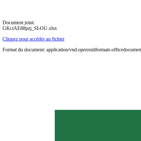
Document joint:
GKciAE88pzj_SI-OU.xlsx
Cliquez pour accéder au fichier
Format du document: application/vnd.openxmlformats-officedocument