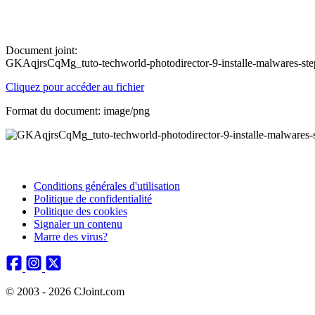
Document joint:
GKAqjrsCqMg_tuto-techworld-photodirector-9-installe-malwares-s
Cliquez pour accéder au fichier
Format du document: image/png
Conditions générales d'utilisation
Politique de confidentialité
Politique des cookies
Signaler un contenu
Marre des virus?
© 2003 - 2026 CJoint.com