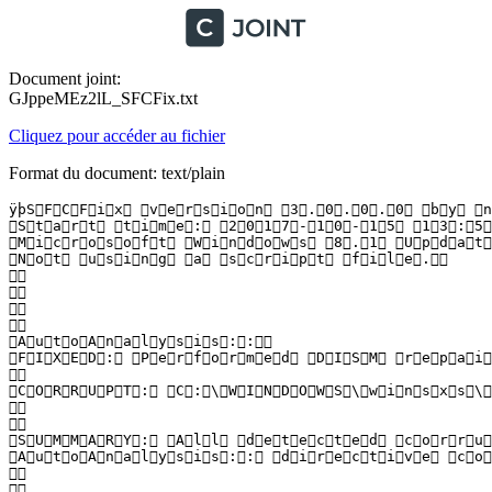
Document joint:
GJppeMEz2lL_SFCFix.txt
Cliquez pour accéder au fichier
Format du document: text/plain
ÿþS F C F i x   v e r s i o n   3 . 0 . 0 . 0   b y   n i
 S t a r t   t i m e :   2 0 1 7 - 1 0 - 1 5   1 3 : 5 9 
 M i c r o s o f t   W i n d o w s   8 . 1   U p d a t e 
 N o t   u s i n g   a   s c r i p t   f i l e .  

  

  

  

  

 A u t o A n a l y s i s : :  

 F I X E D :   P e r f o r m e d   D I S M   r e p a i r
  

 C O R R U P T :   C : \ W I N D O W S \ w i n s x s \ 
  

  

 S U M M A R Y :   A l l   d e t e c t e d   c o r r u p
 A u t o A n a l y s i s : :   d i r e c t i v e   c o m
  

  
