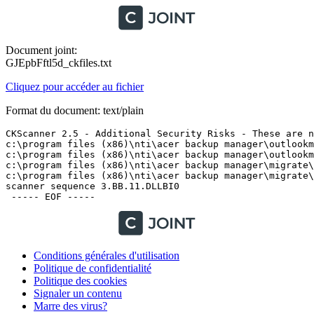
Document joint:
GJEpbFftl5d_ckfiles.txt
Cliquez pour accéder au fichier
Format du document: text/plain
CKScanner 2.5 - Additional Security Risks - These are no
c:\program files (x86)\nti\acer backup manager\outlookms
c:\program files (x86)\nti\acer backup manager\outlookms
c:\program files (x86)\nti\acer backup manager\migrate\o
c:\program files (x86)\nti\acer backup manager\migrate\o
scanner sequence 3.BB.11.DLLBI0

Conditions générales d'utilisation
Politique de confidentialité
Politique des cookies
Signaler un contenu
Marre des virus?