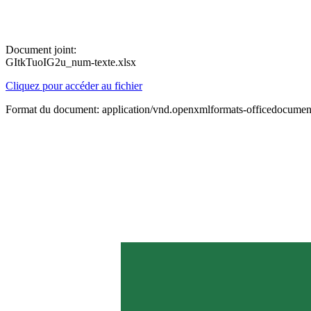
Document joint:
GItkTuoIG2u_num-texte.xlsx
Cliquez pour accéder au fichier
Format du document: application/vnd.openxmlformats-officedocument