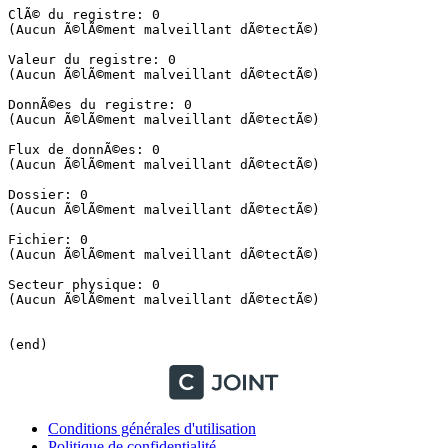
ClÃ© du registre: 0

(Aucun Ã©lÃ©ment malveillant dÃ©tectÃ©)

Valeur du registre: 0

(Aucun Ã©lÃ©ment malveillant dÃ©tectÃ©)

DonnÃ©es du registre: 0

(Aucun Ã©lÃ©ment malveillant dÃ©tectÃ©)

Flux de donnÃ©es: 0

(Aucun Ã©lÃ©ment malveillant dÃ©tectÃ©)

Dossier: 0

(Aucun Ã©lÃ©ment malveillant dÃ©tectÃ©)

Fichier: 0

(Aucun Ã©lÃ©ment malveillant dÃ©tectÃ©)

Secteur physique: 0

(Aucun Ã©lÃ©ment malveillant dÃ©tectÃ©)

(end)
Conditions générales d'utilisation
Politique de confidentialité