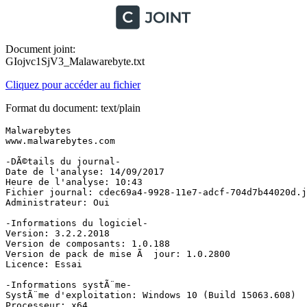
Document joint:
GIojvc1SjV3_Malawarebyte.txt
Cliquez pour accéder au fichier
Format du document: text/plain
Malwarebytes

www.malwarebytes.com

-DÃ©tails du journal-

Date de l'analyse: 14/09/2017

Heure de l'analyse: 10:43

Fichier journal: cdec69a4-9928-11e7-adcf-704d7b44020d.js
Administrateur: Oui

-Informations du logiciel-

Version: 3.2.2.2018

Version de composants: 1.0.188

Version de pack de mise Ã  jour: 1.0.2800

Licence: Essai

-Informations systÃ¨me-

SystÃ¨me d'exploitation: Windows 10 (Build 15063.608)

Processeur: x64
