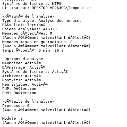
SystÃ¨me de fichiers: NTFS

Utilisateur: DESKTOP-VP263GG\Tompouille

-RÃ©sumÃ© de l'analyse-

Type d'analyse: Analyse des menaces

RÃ©sultat: TerminÃ©

Objets analysÃ©s: 416323

Menaces dÃ©tectÃ©es: 0

(Aucun Ã©lÃ©ment malveillant dÃ©tectÃ©)

Menaces mises en quarantaine: 0

(Aucun Ã©lÃ©ment malveillant dÃ©tectÃ©)

Temps Ã©coulÃ©: 6 min, 16 s

-Options d'analyse-

MÃ©moire: ActivÃ©

DÃ©marrage: ActivÃ©

SystÃ¨me de fichiers: ActivÃ©

Archives: ActivÃ©

Rootkits: ActivÃ©

Heuristique: ActivÃ©

PUP: DÃ©tection

PUM: DÃ©tection

-DÃ©tails de l'analyse-

Processus: 0

(Aucun Ã©lÃ©ment malveillant dÃ©tectÃ©)

Module: 0

(Aucun Ã©lÃ©ment malveillant dÃ©tectÃ©)
