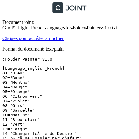
Document joint:
GIniPTLIgIn_French-language-for-Folder-Painter-v1.0.txt
Cliquez pour accéder au fichier
Format du document: text/plain
;Folder Painter v1.0

[Language_English_French]

01="Bleu"

02="Rose"

03="Menthe"

04="Rouge"

05="Orange"

06="Citron vert"

07="Violet"

08="Gris"

09="Sarcelle"

10="Marine"

11="Bleu clair"

12="Vert"

13="Largo"

14="Changer IcÃ´ne du Dossier"

15="&IcÃ´ne Dossier par dÃ©faut"
