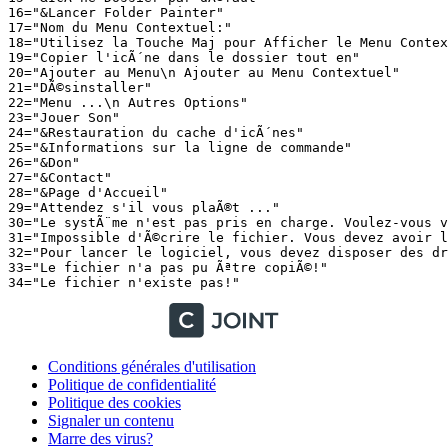
16="&Lancer Folder Painter"

17="Nom du Menu Contextuel:"

18="Utilisez la Touche Maj pour Afficher le Menu Context
19="Copier l'icÃ´ne dans le dossier tout en"

20="Ajouter au Menu\n Ajouter au Menu Contextuel"

21="DÃ©sinstaller"

22="Menu ...\n Autres Options"

23="Jouer Son"

24="&Restauration du cache d'icÃ´nes"

25="&Informations sur la ligne de commande"

26="&Don"

27="&Contact"

28="&Page d'Accueil"

29="Attendez s'il vous plaÃ®t ..."

30="Le systÃ¨me n'est pas pris en charge. Voulez-vous vo
31="Impossible d'Ã©crire le fichier. Vous devez avoir l'
32="Pour lancer le logiciel, vous devez disposer des dro
33="Le fichier n'a pas pu Ãªtre copiÃ©!"

Conditions générales d'utilisation
Politique de confidentialité
Politique des cookies
Signaler un contenu
Marre des virus?