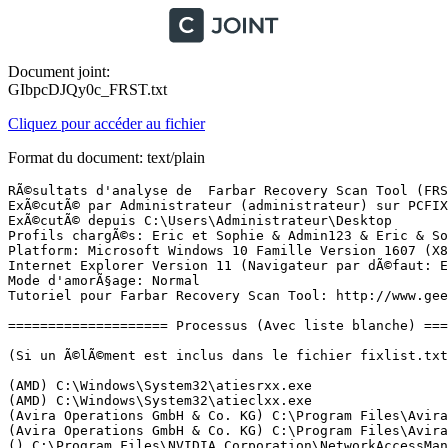
Document joint:
GIbpcDJQy0c_FRST.txt
Cliquez pour accéder au fichier
Format du document: text/plain
RÃ©sultats d'analyse de  Farbar Recovery Scan Tool (FRST) (x86) Version: 20-08-2017
ExÃ©cutÃ© par Administrateur (administrateur) sur PCFIXE (01-09-2017 16:56:17)
ExÃ©cutÃ© depuis C:\Users\Administrateur\Desktop
Profils chargÃ©s: Eric et Sophie & Admin123 & Eric & Sophie & Administrateur &  (Profils disponibles: Eric et Sophie & Admin123 & Eric & Sophie & Administrateur & DefaultAppPool)
Platform: Microsoft Windows 10 Famille Version 1607 (X86) Langue: FranÃ§ais (France)
Internet Explorer Version 11 (Navigateur par dÃ©faut: Edge)
Mode d'amorÃ§age: Normal
Tutoriel pour Farbar Recovery Scan Tool: http://www.geekstogo.com/forum/topic/335081-frst-tutorial-how-to-use-farbar-recovery-scan-tool/

==================== Processus (Avec liste blanche) =================

(Si un Ã©lÃ©ment est inclus dans le fichier fixlist.txt, le processus sera arrÃªtÃ©. Le fichier ne sera pas dÃ©placÃ©.)

(AMD) C:\Windows\System32\atiesrxx.exe
(AMD) C:\Windows\System32\atieclxx.exe
(Avira Operations GmbH & Co. KG) C:\Program Files\Avira\AntiVir Desktop\sched.exe
(Avira Operations GmbH & Co. KG) C:\Program Files\Avira\AntiVir Desktop\avguard.exe
() C:\Program Files\NVIDIA Corporation\NetworkAccessManager\bin32\nSvcAppFlt.exe
(Avira Operations GmbH & Co. KG) C:\Program Files\Avira\Launcher\Avira.ServiceHost.exe
(Malwarebytes) C:\Program Files\Malwarebytes\Anti-Malware\MBAMService.exe
() C:\Program Files\NVIDIA Corporation\NetworkAccessManager\bin32\nSvcIp.exe
(Realtek Semiconductor) C:\Program Files\Realtek\Audio\HDA\RtHDVCpl.exe
(Avira Operations GmbH & Co. KG) C:\Program Files\Avira\AntiVir Desktop\avgnt.exe
(Piriform Ltd) C:\Program Files\CCleaner\CCleaner.exe
(Avira Operations GmbH & Co. KG) C:\Program Files\Avira\Launcher\Avira.Systray.exe
(Avira Operations GmbH & Co. KG) C:\Program Files\Avira\AntiVir Desktop\avshadow.exe
(Malwarebytes) C:\Program Files\Malwarebytes\Anti-Malware\mbamtray.exe
(Advanced Micro Devices Inc.) C:\Program Files\ATI Technologies\ATI.ACE\Core-Static\MOM.exe
(ATI Technologies Inc.) C:\Program Files\ATI Technologies\ATI.ACE\Core-Static\CCC.exe
(MicrosoftÂ® WindowsÂ® Operating System) C:\Windows\System32\Taskmgr.exe
(AMD) C:\Windows\System32\atieclxx.exe
(Malwarebytes) C:\Program Files\Malwarebytes\Anti-Malware\mbamtray.exe
(Realtek Semiconductor) C:\Program Files\Realtek\Audio\HDA\RtHDVCpl.exe
(Avira Operations GmbH & Co. KG) C:\Program Files\Avira\AntiVir Desktop\avgnt.exe
(Oracle Corporation) C:\Program Files\Common Files\Java\Java Update\jusched.exe
(Avira Operations GmbH & Co. KG) C:\Program Files\Avira\Launcher\Avira.Systray.exe
() C:\Program Files\WindowsApps\Microsoft.SkypeApp_11.19.856.0_x86__kzf8qxf38zg5c\SkypeHost.exe
(Microsoft Corporation) C:\Windows\System32\dllhost.exe
(Mozilla Corporation) C:\Program Files\Mozilla Firefox\firefox.exe
(Mozilla Corporation) C:\Program Files\Mozilla Firefox\firefox.exe
(Mozilla Corporation) C:\Program Files\Mozilla Firefox\firefox.exe
(Microsoft Corporation) C:\Windows\System32\smartscreen.exe

==================== Registre (Avec liste blanche) ====================

(Si un Ã©lÃ©ment est inclus dans le fichier fixlist.txt, l'Ã©lÃ©ment de Registre sera restaurÃ© Ã  la valeur par dÃ©faut ou supprimÃ©. Le fichier ne sera pas dÃ©placÃ©.)

HKLM\...\Run: [RTHDVCPL] => C:\Program Files\Realtek\Audio\HDA\RtHDVCpl.exe [12205784 2015-03-28] (Realtek Semiconductor)
HKLM\...\Run: [avgnt] => C:\Program Files\Avira\AntiVir Desktop\avgnt.exe [919032 2017-08-09] (Avira Operations GmbH & Co. KG)
HKLM\...\Run: [JMB36X IDE Setup] => C:\Windows\RaidTool\xInsIDE.exe [43632 2015-03-28] ()
HKLM\...\Run: [Avira SystrayStartTrigger] => C:\Program Files\Avira\Launcher\Avira.SystrayStartTrigger.exe [97512 2017-08-02] (Avira Operations GmbH & Co. KG)
HKLM\...\Run: [StartCCC] => C:\Program Files\ATI Technologies\ATI.ACE\Core-Static\CLIStart.exe [642304 2013-04-24] (Advanced Micro Devices, Inc.)
HKLM\...\Run: [SunJavaUpdateSched] => C:\Program Files\Common Files\Java\Java Update\jusched.exe [587288 2017-07-21] (Oracle Corporation)
HKU\S-1-5-21-3050573959-3967027285-3135605386-1001\...\Run: [CCleaner Monitoring] => C:\Program Files\CCleaner\CCleaner.exe [7680216 2017-08-03] (Piriform Ltd)
HKU\S-1-5-21-3050573959-3967027285-3135605386-1001-{ED1FC765-E35E-4C3D-BF15-2C2B11260CE4}-09012017113859606\...\Run: [CCleaner Monitoring] => C:\Program Files\CCleaner\CCleaner.exe [7680216 2017-08-03] (Piriform Ltd)
HKU\S-1-5-21-3050573959-3967027285-3135605386-1009\...\Run: [EPLTarget\P0000000000000000] => C:\WINDOWS\system32\spool\DRIVERS\W32X86\3\E_FATILFE.EXE [260160 2014-12-03] (SEIKO EPSON CORPORATION)
HKU\S-1-5-21-3050573959-3967027285-3135605386-1009\...\RunOnce: [WAB Migrate] => C:\Program Files\Windows Mail\wab.exe [515072 2016-07-16] (Microsoft Corporation)
HKU\S-1-5-21-3050573959-3967027285-3135605386-1009\Control Panel\Desktop\\SCRNSAVE.EXE -> C:\WINDOWS\system32\scrnsave.scr [30208 2016-07-16] (Microsoft Corporation)
HKU\S-1-5-21-3050573959-3967027285-3135605386-1009-{ED1FC765-E35E-4C3D-BF15-2C2B11260CE4}-09012017113859778\...\Run: [EPLTarget\P0000000000000000] => C:\WINDOWS\system32\spool\DRIVERS\W32X86\3\E_FATILFE.EXE [260160 2014-12-03] (SEIKO EPSON CORPORATION)
HKU\S-1-5-21-3050573959-3967027285-3135605386-1009-{ED1FC765-E35E-4C3D-BF15-2C2B11260CE4}-09012017113859778\...\RunOnce: [WAB Migrate] => C:\Program Files\Windows Mail\wab.exe [515072 2016-07-16] (Microsoft Corporation)
HKU\S-1-5-21-3050573959-3967027285-3135605386-1009-{ED1FC765-E35E-4C3D-BF15-2C2B11260CE4}-09012017113859778\Control Panel\Desktop\\SCRNSAVE.EXE -> C:\WINDOWS\system32\scrnsave.scr [30208 2016-07-16] (Microsoft Corporation)
HKU\S-1-5-21-3050573959-3967027285-3135605386-1010\...\Run: [Spotify] => C:\Users\Eric & Sophie\AppData\Roaming\Spotify\Spotify.exe [15866480 2017-08-25] (Spotify Ltd)
HKU\S-1-5-21-3050573959-3967027285-3135605386-1010\...\Run: [Spotify Web Helper] => C:\Users\Eric & Sophie\AppData\Roaming\Spotify\SpotifyWebHelper.exe [1580144 2017-08-25] (Spotify Ltd)
HKU\S-1-5-21-3050573959-3967027285-3135605386-1010-{ED1FC765-E35E-4C3D-BF15-2C2B11260CE4}-09012017113859966\...\Run: [Spotify] => C:\Users\Eric & Sophie\AppData\Roaming\Spotify\Spotify.exe [15866480 2017-08-25] (Spotify Ltd)
HKU\S-1-5-21-3050573959-3967027285-3135605386-1010-{ED1FC765-E35E-4C3D-BF15-2C2B11260CE4}-09012017113859966\...\Run: [Spotify Web Helper] => C:\Users\Eric & Sophie\AppData\Roaming\Spotify\SpotifyWebHelper.exe [1580144 2017-08-25] (Spotify Ltd)
HKU\S-1-5-21-3050573959-3967027285-3135605386-500\...\Run: [CCleaner Monitoring] => C:\Program Files\CCleaner\CCleaner.e