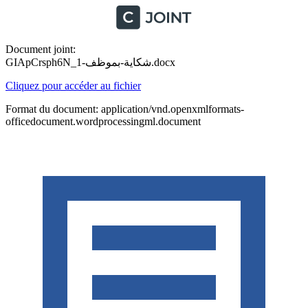
Document joint:
GIApCrsph6N_شكاية-بموظف-1.docx
Cliquez pour accéder au fichier
Format du document: application/vnd.openxmlformats-
officedocument.wordprocessingml.document