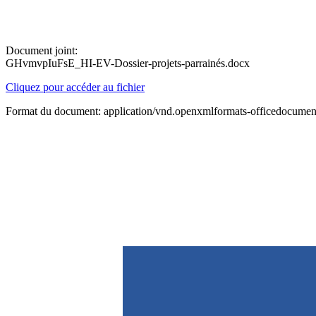
Document joint:
GHvmvpIuFsE_HI-EV-Dossier-projets-parrainés.docx
Cliquez pour accéder au fichier
Format du document: application/vnd.openxmlformats-officedocume