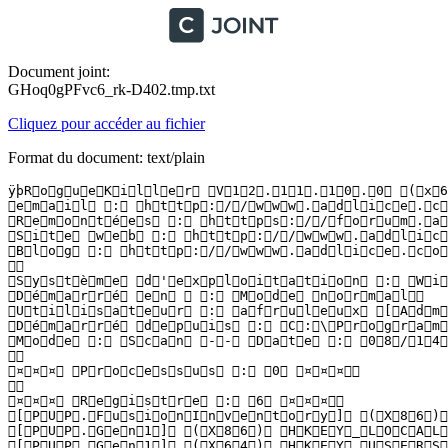
Document joint:
GHoq0gPFvc6_rk-D402.tmp.txt
Cliquez pour accéder au fichier
Format du document: text/plain
ÿþR o g u e K i l l e r   V 1 2 . 1 1 . 1 0 . 0   ( x 6 
 e m a i l   :   h t t p : / / w w w . a d l i c e . c o
 R e m o n t é e s   :   h t t p s : / / f o r u m . a d 
 S i t e   w e b   :   h t t p : / / w w w . a d l i c e
 B l o g   :   h t t p : / / w w w . a d l i c e . c o m 
  

 S y s t è m e   d ' e x p l o i t a t i o n   :   W i n
 D é m a r r é   e n     :   M o d e   n o r m a l  

 U t i l i s a t e u r   :   a f r u l e u x   [ A d m i 
 D é m a r r é   d e p u i s   :   C : \ P r o g r a m  
 M o d e   :   S c a n   - -   D a t e   :   0 8 / 1 4 /
  

 ¤ ¤ ¤   P r o c e s s u s   :   0   ¤ ¤ ¤  

  

 ¤ ¤ ¤   R e g i s t r e   :   6   ¤ ¤ ¤  

 [ P U P . F u s i o n I n v e n t o r y ]   ( X 8 6 ) 
 [ P U P . G e n 1 ]   ( X 8 6 )   H K E Y _ L O C A L _
 [ P U P . G e n 1 ]   ( X 6 4 )   H K E Y _ U S E R S 