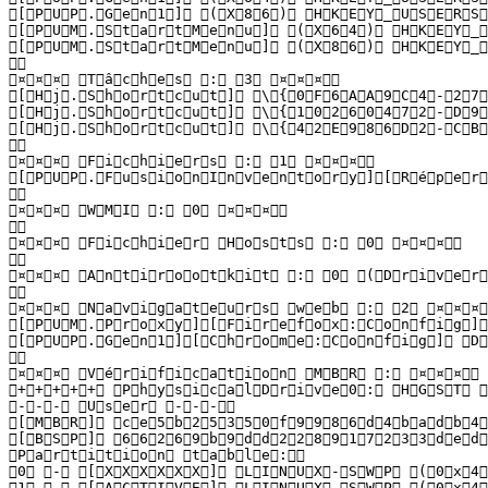
 [ P U P . G e n 1 ]   ( X 8 6 )   H K E Y _ U S E R S 
 [ P U M . S t a r t M e n u ]   ( X 6 4 )   H K E Y _ 
 [ P U M . S t a r t M e n u ]   ( X 8 6 )   H K E Y _ 
  

 ¤ ¤ ¤   T â c h e s   :   3   ¤ ¤ ¤  

 [ H j . S h o r t c u t ]   \ { 0 F 6 A A 9 C 4 - 2 7 
 [ H j . S h o r t c u t ]   \ { 1 0 2 6 0 4 7 2 - D 9 
 [ H j . S h o r t c u t ]   \ { 4 2 E 9 8 6 D 2 - C B 
  

 ¤ ¤ ¤   F i c h i e r s   :   1   ¤ ¤ ¤  

 [ P U P . F u s i o n I n v e n t o r y ] [ R é p e r 
  

 ¤ ¤ ¤   W M I   :   0   ¤ ¤ ¤  

  

 ¤ ¤ ¤   F i c h i e r   H o s t s   :   0   ¤ ¤ ¤  

  

 ¤ ¤ ¤   A n t i r o o t k i t   :   0   ( D r i v e r : 
  

 ¤ ¤ ¤   N a v i g a t e u r s   w e b   :   2   ¤ ¤ ¤  

 [ P U M . P r o x y ] [ F i r e f o x : C o n f i g ] 
 [ P U P . G e n 1 ] [ C h r o m e : C o n f i g ]   D 
  

 ¤ ¤ ¤   V é r i f i c a t i o n   M B R   :   ¤ ¤ ¤  

 + + + + +   P h y s i c a l D r i v e 0 :   H G S T   H
 - - -   U s e r   - - -  

 [ M B R ]   c e 5 b 2 5 3 5 0 f 9 9 8 6 d 4 b a d b 4 7 
 [ B S P ]   6 6 2 6 9 b 9 d d 2 2 8 9 1 7 2 3 3 d e d 9
 P a r t i t i o n   t a b l e :  

 0   -   [ X X X X X X ]   L I N U X - S W P   ( 0 x 4 2
 1   -   [ A C T I V E ]   L I N U X - S W P   ( 0 x 4 2