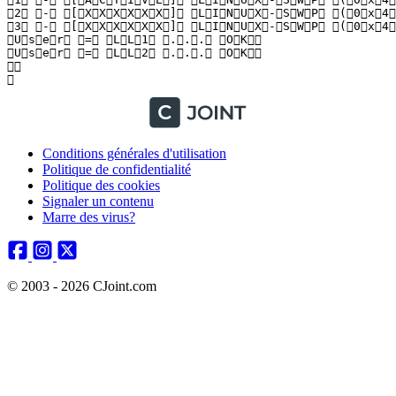
 2   -   [ X X X X X X ]   L I N U X - S W P   ( 0 x 4 2
 3   -   [ X X X X X X ]   L I N U X - S W P   ( 0 x 4 
 U s e r   =   L L 1   . . .   O K  

 U s e r   =   L L 2   . . .   O K  

  

 
Conditions générales d'utilisation
Politique de confidentialité
Politique des cookies
Signaler un contenu
Marre des virus?
© 2003 - 2026 CJoint.com