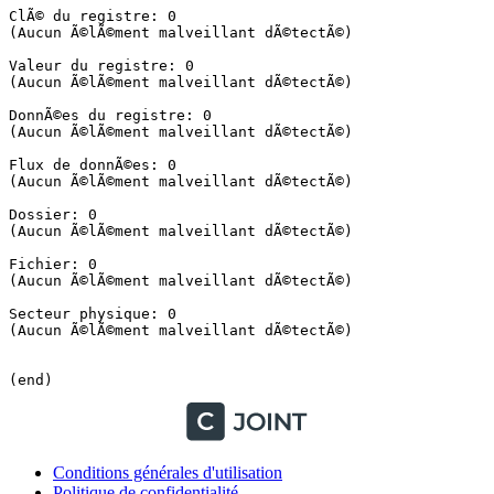
ClÃ© du registre: 0

(Aucun Ã©lÃ©ment malveillant dÃ©tectÃ©)

Valeur du registre: 0

(Aucun Ã©lÃ©ment malveillant dÃ©tectÃ©)

DonnÃ©es du registre: 0

(Aucun Ã©lÃ©ment malveillant dÃ©tectÃ©)

Flux de donnÃ©es: 0

(Aucun Ã©lÃ©ment malveillant dÃ©tectÃ©)

Dossier: 0

(Aucun Ã©lÃ©ment malveillant dÃ©tectÃ©)

Fichier: 0

(Aucun Ã©lÃ©ment malveillant dÃ©tectÃ©)

Secteur physique: 0

(Aucun Ã©lÃ©ment malveillant dÃ©tectÃ©)

(end)
Conditions générales d'utilisation
Politique de confidentialité