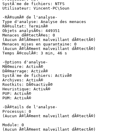
SystÃ¨me de fichiers: NTFS

Utilisateur: Vincent-PC\Soun

-RÃ©sumÃ© de l'analyse-

Type d'analyse: Analyse des menaces

RÃ©sultat: TerminÃ©

Objets analysÃ©s: 449351

Menaces dÃ©tectÃ©es: 0

(Aucun Ã©lÃ©ment malveillant dÃ©tectÃ©)

Menaces mises en quarantaine: 0

(Aucun Ã©lÃ©ment malveillant dÃ©tectÃ©)

Temps Ã©coulÃ©: 3 min, 46 s

-Options d'analyse-

MÃ©moire: ActivÃ©

DÃ©marrage: ActivÃ©

SystÃ¨me de fichiers: ActivÃ©

Archives: ActivÃ©

Rootkits: DÃ©sactivÃ©

Heuristique: ActivÃ©

PUP: ActivÃ©

PUM: ActivÃ©

-DÃ©tails de l'analyse-

Processus: 0

(Aucun Ã©lÃ©ment malveillant dÃ©tectÃ©)

Module: 0

(Aucun Ã©lÃ©ment malveillant dÃ©tectÃ©)
