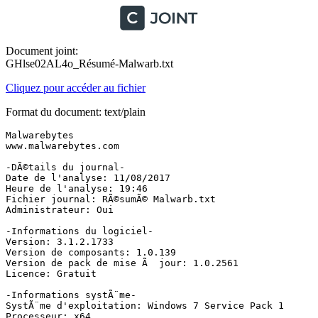
Document joint:
GHlse02AL4o_Résumé-Malwarb.txt
Cliquez pour accéder au fichier
Format du document: text/plain
Malwarebytes

www.malwarebytes.com

-DÃ©tails du journal-

Date de l'analyse: 11/08/2017

Heure de l'analyse: 19:46

Fichier journal: RÃ©sumÃ© Malwarb.txt

Administrateur: Oui

-Informations du logiciel-

Version: 3.1.2.1733

Version de composants: 1.0.139

Version de pack de mise Ã  jour: 1.0.2561

Licence: Gratuit

-Informations systÃ¨me-

SystÃ¨me d'exploitation: Windows 7 Service Pack 1

Processeur: x64
