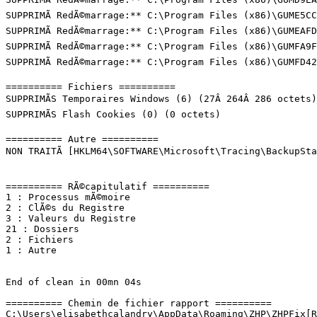
SUPPRIMÃ RedÃ©marrage:** C:\Program Files (x86)\GUME5CC.
SUPPRIMÃ RedÃ©marrage:** C:\Program Files (x86)\GUMEAFD.
SUPPRIMÃ RedÃ©marrage:** C:\Program Files (x86)\GUMFA9F.
SUPPRIMÃ RedÃ©marrage:** C:\Program Files (x86)\GUMFD42.t
========== Fichiers ==========

SUPPRIMÃS Temporaires Windows (6) (27Â 264Â 286 octets)

SUPPRIMÃS Flash Cookies (0) (0 octets)

========== Autre ==========

NON TRAITÃ [HKLM64\SOFTWARE\Microsoft\Tracing\BackupStack
========== RÃ©capitulatif ==========

1 : Processus mÃ©moire

2 : ClÃ©s du Registre

3 : Valeurs du Registre

21 : Dossiers

2 : Fichiers

1 : Autre

End of clean in 00mn 04s

========== Chemin de fichier rapport ==========

C:\Users\elisabethcalandry\AppData\Roaming\ZHP\ZHPFix[R1