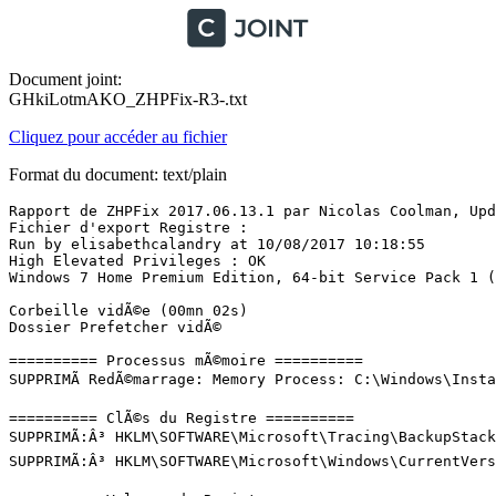
Document joint:
GHkiLotmAKO_ZHPFix-R3-.txt
Cliquez pour accéder au fichier
Format du document: text/plain
Rapport de ZHPFix 2017.06.13.1 par Nicolas Coolman, Upda
Fichier d'export Registre : 

Run by elisabethcalandry at 10/08/2017 10:18:55

High Elevated Privileges : OK

Windows 7 Home Premium Edition, 64-bit Service Pack 1 (Bu
Corbeille vidÃ©e (00mn 02s)

Dossier Prefetcher vidÃ©

========== Processus mÃ©moire ==========

SUPPRIMÃ RedÃ©marrage: Memory Process: C:\Windows\Install
========== ClÃ©s du Registre ==========

SUPPRIMÃ:Â³ HKLM\SOFTWARE\Microsoft\Tracing\BackupStack_
SUPPRIMÃ:Â³ HKLM\SOFTWARE\Microsoft\Windows\CurrentVers