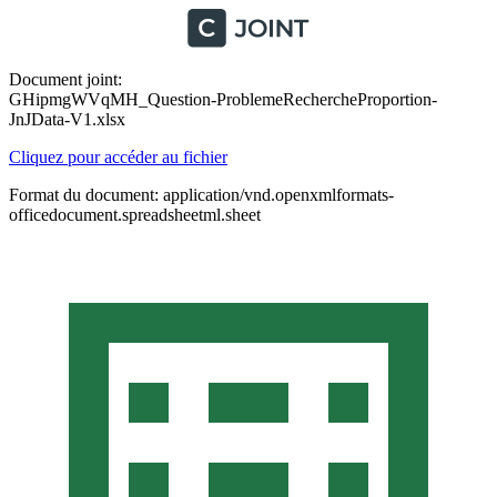
Document joint:
GHipmgWVqMH_Question-ProblemeRechercheProportion-
JnJData-V1.xlsx
Cliquez pour accéder au fichier
Format du document: application/vnd.openxmlformats-
officedocument.spreadsheetml.sheet