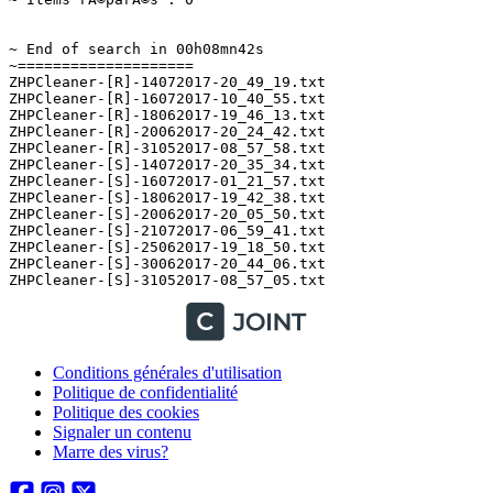
~ End of search in 00h08mn42s

~====================

ZHPCleaner-[R]-14072017-20_49_19.txt

ZHPCleaner-[R]-16072017-10_40_55.txt

ZHPCleaner-[R]-18062017-19_46_13.txt

ZHPCleaner-[R]-20062017-20_24_42.txt

ZHPCleaner-[R]-31052017-08_57_58.txt

ZHPCleaner-[S]-14072017-20_35_34.txt

ZHPCleaner-[S]-16072017-01_21_57.txt

ZHPCleaner-[S]-18062017-19_42_38.txt

ZHPCleaner-[S]-20062017-20_05_50.txt

ZHPCleaner-[S]-21072017-06_59_41.txt

ZHPCleaner-[S]-25062017-19_18_50.txt

ZHPCleaner-[S]-30062017-20_44_06.txt

Conditions générales d'utilisation
Politique de confidentialité
Politique des cookies
Signaler un contenu
Marre des virus?