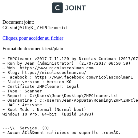
Document joint:
GGvtnQSUfgK_ZHPCleaner.txt
Cliquez pour accéder au fichier
Format du document: text/plain
~ ZHPCleaner v2017.7.11.120 by Nicolas Coolman (2017/07/
~ Run by Jean (Administrator)  (21/07/2017 06:50:59)

~ Web: https://www.nicolascoolman.com

~ Blog: https://nicolascoolman.eu/

~ Facebook : https://www.facebook.com/nicolascoolman1

~ State version : Version KO

~ Certificate ZHPCleaner: Legal

~ Type : Scanner

~ Report : C:\Users\Jean\Desktop\ZHPCleaner.txt

~ Quarantine : C:\Users\Jean\AppData\Roaming\ZHP\ZHPClea
~ UAC : Activate

~ Boot Mode : Normal (Normal boot)

Windows 10 Pro, 64-bit  (Build 14393)

---\\  Service. (0)

~ Aucun Ã©lÃ©ment malicieux ou superflu trouvÃ©.
