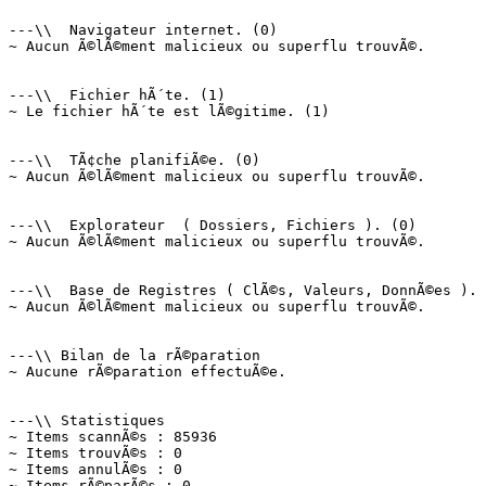
---\\  Navigateur internet. (0)

~ Aucun Ã©lÃ©ment malicieux ou superflu trouvÃ©.

---\\  Fichier hÃ´te. (1)

~ Le fichier hÃ´te est lÃ©gitime. (1)

---\\  TÃ¢che planifiÃ©e. (0)

~ Aucun Ã©lÃ©ment malicieux ou superflu trouvÃ©.

---\\  Explorateur  ( Dossiers, Fichiers ). (0)

~ Aucun Ã©lÃ©ment malicieux ou superflu trouvÃ©.

---\\  Base de Registres ( ClÃ©s, Valeurs, DonnÃ©es ). (
~ Aucun Ã©lÃ©ment malicieux ou superflu trouvÃ©.

---\\ Bilan de la rÃ©paration

~ Aucune rÃ©paration effectuÃ©e.

---\\ Statistiques

~ Items scannÃ©s : 85936

~ Items trouvÃ©s : 0

~ Items annulÃ©s : 0

~ Items rÃ©parÃ©s : 0
