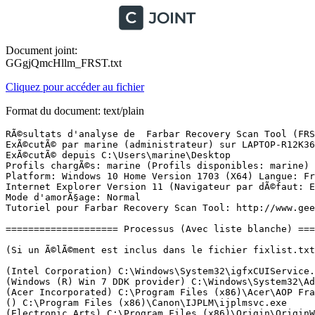
Document joint:
GGgjQmcHllm_FRST.txt
Cliquez pour accéder au fichier
Format du document: text/plain
RÃ©sultats d'analyse de  Farbar Recovery Scan Tool (FRST) (x64) Version: 05-07-2017
ExÃ©cutÃ© par marine (administrateur) sur LAPTOP-R12K36TN (06-07-2017 11:31:15)
ExÃ©cutÃ© depuis C:\Users\marine\Desktop
Profils chargÃ©s: marine (Profils disponibles: marine)
Platform: Windows 10 Home Version 1703 (X64) Langue: FranÃ§ais (France)
Internet Explorer Version 11 (Navigateur par dÃ©faut: Edge)
Mode d'amorÃ§age: Normal
Tutoriel pour Farbar Recovery Scan Tool: http://www.geekstogo.com/forum/topic/335081-frst-tutorial-how-to-use-farbar-recovery-scan-tool/

==================== Processus (Avec liste blanche) =================

(Si un Ã©lÃ©ment est inclus dans le fichier fixlist.txt, le processus sera arrÃªtÃ©. Le fichier ne sera pas dÃ©placÃ©.)

(Intel Corporation) C:\Windows\System32\igfxCUIService.exe
(Windows (R) Win 7 DDK provider) C:\Windows\System32\AdminService.exe
(Acer Incorporated) C:\Program Files (x86)\Acer\AOP Framework\CCDMonitorService.exe
() C:\Program Files (x86)\Canon\IJPLM\ijplmsvc.exe
(Electronic Arts) C:\Program Files (x86)\Origin\OriginWebHelperService.exe
(Microsoft Corporation) C:\Program Files\Windows Defender\MsMpEng.exe
(TeamViewer GmbH) C:\Program Files (x86)\TeamViewer\TeamViewer_Service.exe
(Microsoft Corporation) C:\Program Files\Windows Defender\NisSrv.exe
(Intel Corporation) C:\Program Files (x86)\Intel\Intel(R) Management Engine Components\DAL\jhi_service.exe
(Google Inc.) C:\Program Files (x86)\Google\Update\1.3.33.5\GoogleCrashHandler.exe
(Google Inc.) C:\Program Files (x86)\Google\Update\1.3.33.5\GoogleCrashHandler64.exe
(Intel Corporation) C:\Program Files (x86)\Intel\Intel(R) Management Engine Components\LMS\LMS.exe
(Microsoft Corporation) C:\Windows\Microsoft.NET\Framework64\v3.0\WPF\PresentationFontCache.exe
(Intel Corporation) C:\Windows\System32\igfxEM.exe
(Intel Corporation) C:\Windows\System32\igfxHK.exe
() C:\Windows\System32\igfxTray.exe
() C:\Program Files\WindowsApps\Microsoft.SkypeApp_11.18.614.0_x64__kzf8qxf38zg5c\SkypeHost.exe
(Acer Incorporated) C:\Program Files\Acer\Acer Quick Access\QASvc.exe
(Acer Incorporated) C:\Program Files\Acer\Acer Quick Access\QALSvc.exe
(Acer Incorporated) C:\Program Files\Acer\Acer Quick Access\QAAgent.exe
(Acer Incorporated) C:\Program Files\Acer\Acer Quick Access\QALockHandler.exe
(Acer Incorporated) C:\Program Files\Acer\Acer Quick Access\QAAdminAgent.exe
(Microsoft Corporation) C:\Program Files\Windows Defender\MSASCuiL.exe
(Realtek Semiconductor) C:\Program Files\Realtek\Audio\HDA\RAVCpl64.exe
(Piriform Ltd) C:\Program Files\CCleaner\CCleaner64.exe
(Oracle Corporation) C:\Program Files (x86)\Common Files\Java\Java Update\jusched.exe
(Acer Incorporated) C:\Program Files\Acer\Acer Power Management\ePowerSvc.exe
(Acer Incorporated) C:\Program Files\Acer\Acer Power Management\ePowerTray.exe
(Intel Corporation) C:\Windows\System32\igfxext.exe
(Acer Incorporated) C:\Program Files\Acer\Acer Power Management\ePowerEvent.exe
() C:\OEM\Preload\FubTracking\FubTracking.exe
(Acer) C:\Program Files (x86)\Acer\Acer Portal\AcerPortal.exe
(Acer Cloud Technology) C:\Program Files (x86)\Acer\AOP Framework\acer\ccd.exe
() C:\Program Files (x86)\Acer\Care Center\ACCStd.exe
(Acer Incorporated) C:\Program Files\Acer\Acer Power Management\ePowerButton_NB.exe
(acer) C:\Program Files\Acer\User Experience Improvement Program\Framework\UBTService.exe
(TODO: <Company name>) C:\Program Files\Acer\User Experience Improvement Program\Plugin\AppMonitor\AppMonitorPlugIn.exe
(Intel Corporation) C:\Program Files (x86)\Intel\Intel(R) Security Assist\isa.exe
(Microsoft Corporation) C:\Windows\System32\smartscreen.exe

==================== Registre (Avec liste blanche) ====================

(Si un Ã©lÃ©ment est inclus dans le fichier fixlist.txt, l'Ã©lÃ©ment de Registre sera restaurÃ© Ã  la valeur par dÃ©faut ou supprimÃ©. Le fichier ne sera pas dÃ©placÃ©.)

HKLM\...\Run: [SecurityHealth] => C:\Program Files\Windows Defender\MSASCuiL.exe [629152 2017-03-18] (Microsoft Corporation)
HKLM\...\Run: [RTHDVCPL] => C:\Program Files\Realtek\Audio\HDA\RAVCpl64.exe [14040792 2015-07-07] (Realtek Semiconductor)
HKLM-x32\...\Run: [SunJavaUpdateSched] => C:\Program Files (x86)\Common Files\Java\Java Update\jusched.exe [587288 2017-03-15] (Oracle Corporation)
HKU\S-1-5-21-1811876582-1699742835-4197599875-1001\...\Run: [CCleaner Monitoring] => C:\Program Files\CCleaner\CCleaner64.exe [9803992 2017-06-13] (Piriform Ltd)
GroupPolicy: Restriction <==== ATTENTION

==================== Internet (Avec liste blanche) ====================

(Si un Ã©lÃ©ment est inclus dans le fichier fixlist.txt, s'il s'agit d'un Ã©lÃ©ment du Registre, il sera supprimÃ© ou restaurÃ© Ã  la valeur par dÃ©faut.)

Tcpip\Parameters: [DhcpNameServer] 212.27.40.240 212.27.40.241
Tcpip\..\Interfaces\{0de7181a-9635-46b7-a5dd-f426adf8cb60}: [DhcpNameServer] 192.168.1.1 192.168.1.1
Tcpip\..\Interfaces\{3e997fd1-8029-4268-a002-c3f0dc92510d}: [DhcpNameServer] 212.27.40.240 212.27.40.241

Internet Explorer:
==================
HKLM\Software\Microsoft\Internet Explorer\Main,Start Page = hxxp://go.microsoft.com/fwlink/?LinkID=617910&ResetID=131139431716488040&GUID=87FC5F74-CABD-4B00-BD92-CAE3F7CF3583
HKU\S-1-5-21-1811876582-1699742835-4197599875-1001\Software\Microsoft\Internet Explorer\Main,Start Page = hxxps://fr.yahoo.com/?fr=yset_ie_syc_oracle&type=orcl_hpset
HKU\S-1-5-21-1811876582-1699742835-4197599875-1001\Software\Microsoft\Internet Explorer\Main,Default_Page_URL = hxxp://acer15.msn.com/?pc=ACTE
SearchScopes: HKLM -> DefaultScope {4589EE33-2448-4D73-A9EF-761EA5DB6DE1} URL = hxxp://www.bing.com/search?q={searchTerms}&form=MSSEDF&pc=MSE1
SearchScopes: HKLM -> {4589EE33-2448-4D73-A9EF-761EA5DB6DE1} URL = hxxp://www.bing.com/search?q={searchTerms}&form=MSSEDF&pc=MSE1
SearchScopes: HKLM-x32 -> DefaultScope {4589EE33-2448-4D73-A9EF-761EA5DB6DE1} URL = hxxp://www.bing.com/search?q={searchTerms}&form=MSSEDF&pc=MSE1
SearchScopes: HKLM-x32 -> {4589EE33-2448-4D73-A9EF-761EA5DB6DE1} URL = hxxp://www.bing.com/search?q={searchTerms}&form=MSSEDF&pc=MSE1
SearchScopes: HKU\S-1-5-21-1811876582-1699742835-4197599875-1001 -> DefaultScope {4589EE33-2448-4D73-A9EF-761EA5DB6DE1} URL = 
SearchScopes: HKU\S-1-5-21-1811876582-1699742835-4197599875-1001 -> {2f23ab71-4ac6-41f2-a955-ea576e553146} URL = 
SearchScopes: HKU\S-1-5-21-1811876582-1699742835-4197599875-1001 -> {4589EE33-2448-4D73-A9EF-761EA5DB6DE1} URL = 
SearchScopes: HKU\S-1-5-21-1811876582-1699742835-4197599875-1001 -> {92F8618E-7310-440C-8354-4735F69DC5CD} URL = hxxps://fr.search.yahoo.com/searc