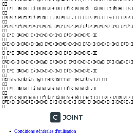
  

   *   N o   i s s u e s   f o u n d   i n   t h e   R e 
  

 R e s e t t i n g   . E X E ,   . C O M ,   &   . B A T
  

 P e r f o r m i n g   m i s c e l l a n e o u s   c h e 
  

   *   N o   i s s u e s   f o u n d .  

  

 C h e c k i n g   W i n d o w s   S e r v i c e   I n t 
  

   *   N o   i s s u e s   f o u n d .  

  

 S e a r c h i n g   f o r   M i s s i n g   D i g i t a
  

   *   N o   i s s u e s   f o u n d .  

  

 C h e c k i n g   H O S T S   F i l e :    

  

   *   N o   i s s u e s   f o u n d .  

  

 P r o g r a m   f i n i s h e d   a t :   0 7 / 0 3 / 2
 E x e c u t i o n   t i m e :   0   h o u r s ( s ) ,  
 
Conditions générales d'utilisation