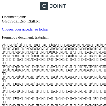
Document joint:
GGdvSqZT2ep_Rkill.txt
Cliquez pour accéder au fichier
Format du document: text/plain
ÿþR k i l l   2 . 8 . 4   b y   L a w r e n c e   A b r a
 h t t p : / / w w w . b l e e p i n g c o m p u t e r . 
 C o p y r i g h t   2 0 0 8 - 2 0 1 7   B l e e p i n g 
 M o r e   I n f o r m a t i o n   a b o u t   R k i l l
   h t t p : / / w w w . b l e e p i n g c o m p u t e r
  

 P r o g r a m   s t a r t e d   a t :   0 7 / 0 3 / 2 0
 W i n d o w s   V e r s i o n :   W i n d o w s   7   U
  

 C h e c k i n g   f o r   W i n d o w s   s e r v i c e 
  

   *   N o   m a l w a r e   s e r v i c e s   f o u n d 
  

 C h e c k i n g   f o r   p r o c e s s e s   t o   t e 
  

   *   N o   m a l w a r e   p r o c e s s e s   f o u n 
  

 C h e c k i n g   R e g i s t r y   f o r   m a l w a r