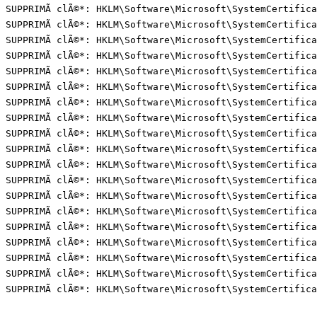
SUPPRIMÃ clÃ©*: HKLM\Software\Microsoft\SystemCertifica
SUPPRIMÃ clÃ©*: HKLM\Software\Microsoft\SystemCertifica
SUPPRIMÃ clÃ©*: HKLM\Software\Microsoft\SystemCertifica
SUPPRIMÃ clÃ©*: HKLM\Software\Microsoft\SystemCertifica
SUPPRIMÃ clÃ©*: HKLM\Software\Microsoft\SystemCertifica
SUPPRIMÃ clÃ©*: HKLM\Software\Microsoft\SystemCertifica
SUPPRIMÃ clÃ©*: HKLM\Software\Microsoft\SystemCertifica
SUPPRIMÃ clÃ©*: HKLM\Software\Microsoft\SystemCertifica
SUPPRIMÃ clÃ©*: HKLM\Software\Microsoft\SystemCertifica
SUPPRIMÃ clÃ©*: HKLM\Software\Microsoft\SystemCertifica
SUPPRIMÃ clÃ©*: HKLM\Software\Microsoft\SystemCertifica
SUPPRIMÃ clÃ©*: HKLM\Software\Microsoft\SystemCertifica
SUPPRIMÃ clÃ©*: HKLM\Software\Microsoft\SystemCertifica
SUPPRIMÃ clÃ©*: HKLM\Software\Microsoft\SystemCertifica
SUPPRIMÃ clÃ©*: HKLM\Software\Microsoft\SystemCertifica
SUPPRIMÃ clÃ©*: HKLM\Software\Microsoft\SystemCertifica
SUPPRIMÃ clÃ©*: HKLM\Software\Microsoft\SystemCertifica
SUPPRIMÃ clÃ©*: HKLM\Software\Microsoft\SystemCertifica
SUPPRIMÃ clÃ©*: HKLM\Software\Microsoft\SystemCertifica