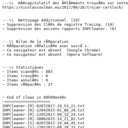
---\\  RÃ©capitulatif des Ã©lÃ©ments trouvÃ©s sur votre 
https://nicolascoolman.eu/2017/06/26/trojan-certlock/  =
---\\  Nettoyage Additionnel. (19)

~ Suppression des ClÃ©s de registre Tracing. (19)

~ Suppression des anciens rapports ZHPCleaner. (0)

---\\ Bilan de la rÃ©paration

~ RÃ©paration rÃ©alisÃ©e avec succÃ¨s.

~ Ce navigateur est absent  (Google Chrome)

~ Ce navigateur est absent  (Opera Software)

---\\ Statistiques

~ Items scannÃ©s : 883

~ Items trouvÃ©s : 0

~ Items annulÃ©s : 0

~ Items rÃ©parÃ©s : 27

~ End of clean in 00h00mn40s

~====================

ZHPCleaner-[R]-02072017-19_53_21.txt

ZHPCleaner-[R]-22042015-01_06_20.txt

ZHPCleaner-[R]-22052017-09_33_24.txt

ZHPCleaner-[R]-30062015-14_21_02.txt

ZHPCleaner-[S]-02072017-19_44_45.txt

ZHPCleaner-[S]-22052017-09_28_33.txt
