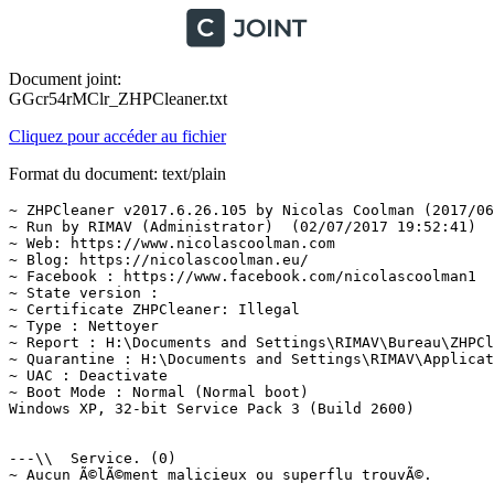
Document joint:
GGcr54rMClr_ZHPCleaner.txt
Cliquez pour accéder au fichier
Format du document: text/plain
~ ZHPCleaner v2017.6.26.105 by Nicolas Coolman (2017/06/
~ Run by RIMAV (Administrator)  (02/07/2017 19:52:41)

~ Web: https://www.nicolascoolman.com

~ Blog: https://nicolascoolman.eu/

~ Facebook : https://www.facebook.com/nicolascoolman1

~ State version : 

~ Certificate ZHPCleaner: Illegal

~ Type : Nettoyer

~ Report : H:\Documents and Settings\RIMAV\Bureau\ZHPCle
~ Quarantine : H:\Documents and Settings\RIMAV\Applicati
~ UAC : Deactivate

~ Boot Mode : Normal (Normal boot)

Windows XP, 32-bit Service Pack 3 (Build 2600)

---\\  Service. (0)

~ Aucun Ã©lÃ©ment malicieux ou superflu trouvÃ©.
