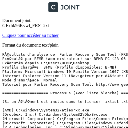
Document joint:
GFxhk56Kvwl_FRST.txt
Cliquez pour accéder au fichier
Format du document: text/plain
RÃ©sultats d'analyse de  Farbar Recovery Scan Tool (FRST) (x86) Version: 21-06-2017 01
ExÃ©cutÃ© par BFMB (administrateur) sur BFMB-PC (23-06-2017 09:09:23)
ExÃ©cutÃ© depuis C:\Users\BFMB\Desktop
Profils chargÃ©s: BFMB (Profils disponibles: BFMB)
Platform: Microsoft Windows 10 Famille Version 1607 (X86) Langue: FranÃ§ais (France)
Internet Explorer Version 11 (Navigateur par dÃ©faut: FF)
Mode d'amorÃ§age: Normal
Tutoriel pour Farbar Recovery Scan Tool: http://www.geekstogo.com/forum/topic/335081-frst-tutorial-how-to-use-farbar-recovery-scan-tool/

==================== Processus (Avec liste blanche) =================

(Si un Ã©lÃ©ment est inclus dans le fichier fixlist.txt, le processus sera arrÃªtÃ©. Le fichier ne sera pas dÃ©placÃ©.)

(AMD) C:\Windows\System32\atiesrxx.exe
(Dropbox, Inc.) C:\Windows\System32\DbxSvc.exe
(Microsoft Corporation) C:\Program Files\Common Files\microsoft shared\ClickToRun\OfficeClickToRun.exe
(Microsoft Corporation) C:\Program Files\Windows Defender\MsMpEng.exe
(VIA Technologies, Inc.) C:\Windows\System32\ViakaraokeSrv.exe
() C:\Program Files\NETGEAR\WNA3100M\WifiSvc.exe
(Apple Inc.) C:\Program Files\Blizzard\Bonjour Service\mDNSResponder.exe
(Microsoft Corporation) C:\Program Files\Windows Defender\NisSrv.exe
(Dropbox, Inc.) C:\Program Files\Dropbox\Update\DropboxUpdate.exe
(AMD) C:\Windows\System32\atieclxx.exe
() C:\Program Files\WindowsApps\Microsoft.SkypeApp_11.18.614.0_x86__kzf8qxf38zg5c\SkypeHost.exe
(Microsoft Corporation) C:\Windows\System32\smartscreen.exe
(Mozilla Corporation) C:\Program Files\Mozilla Firefox\firefox.exe
(Microsoft Corporation) C:\Program Files\Windows Defender\MSASCuiL.exe
(Dropbox, Inc.) C:\Program Files\Dropbox\Client\Dropbox.exe
(Dropbox, Inc.) C:\Program Files\Dropbox\Client\Dropbox.exe
() D:\Jeux\Track-o-Bot\Track-o-Bot.exe
() C:\Users\BFMB\AppData\Local\MiPhoneManager\main\MiPhoneHelper.exe
(Microsoft Corporation) C:\Windows\SystemApps\Microsoft.Windows.Cortana_cw5n1h2txyewy\RemindersServer.exe
(Microsoft Corporation) C:\Windows\SystemApps\Microsoft.Windows.Cortana_cw5n1h2txyewy\ActionUriServer.exe
(Microsoft Corporation) C:\Windows\System32\CompatTelRunner.exe
(Microsoft Corporation) C:\Windows\System32\InstallAgent.exe
(Microsoft Corporation) C:\Windows\System32\InstallAgentUserBroker.exe
(Microsoft Corporation) C:\Windows\System32\CompatTelRunner.exe
(Microsoft Corporation) C:\Program Files\Windows Defender\MpCmdRun.exe

==================== Registre (Avec liste blanche) ====================

(Si un Ã©lÃ©ment est inclus dans le fichier fixlist.txt, l'Ã©lÃ©ment de Registre sera restaurÃ© Ã  la valeur par dÃ©faut ou supprimÃ©. Le fichier ne sera pas dÃ©placÃ©.)

HKLM\...\Run: [WindowsDefender] => C:\Program Files\Windows Defender\MSASCuiL.exe [483840 2017-04-28] (Microsoft Corporation)
HKLM\...\Run: [Dropbox] => C:\Program Files\Dropbox\Client\Dropbox.exe [3487032 2017-06-12] (Dropbox, Inc.)
HKU\S-1-5-21-323709916-1846330058-293594411-1001\...\Run: [EPLTarget\P0000000000000000] => C:\WINDOWS\system32\spool\DRIVERS\W32X86\3\E_FATIIKE.EXE [249440 2012-02-29] (SEIKO EPSON CORPORATION)
HKU\S-1-5-21-323709916-1846330058-293594411-1001\...\Run: [DAEMON Tools Lite] => C:\Program Files\DAEMON Tools Lite\DTLite.exe [4556048 2015-02-27] (Disc Soft Ltd)
HKU\S-1-5-21-323709916-1846330058-293594411-1001\...\Run: [Track-o-Bot] => D:\Jeux\Track-o-Bot\Track-o-Bot.exe [3238912 2017-03-07] ()
HKU\S-1-5-21-323709916-1846330058-293594411-1001\...\Run: [MiPhoneManager] => C:\Users\BFMB\AppData\Local\MiPhoneManager\main\MiPhoneHelper.exe [157624 2016-12-03] ()
ShellIconOverlayIdentifiers: [   DropboxExt01] -> {FB314ED9-A251-47B7-93E1-CDD82E34AF8B} => C:\Program Files\Dropbox\Client\DropboxExt.16.0.dll [2017-06-12] (Dropbox, Inc.)
ShellIconOverlayIdentifiers: [   DropboxExt02] -> {FB314EDF-A251-47B7-93E1-CDD82E34AF8B} => C:\Program Files\Dropbox\Client\DropboxExt.16.0.dll [2017-06-12] (Dropbox, Inc.)
ShellIconOverlayIdentifiers: [   DropboxExt03] -> {FB314EE1-A251-47B7-93E1-CDD82E34AF8B} => C:\Program Files\Dropbox\Client\DropboxExt.16.0.dll [2017-06-12] (Dropbox, Inc.)
ShellIconOverlayIdentifiers: [   DropboxExt04] -> {FB314EDB-A251-47B7-93E1-CDD82E34AF8B} => C:\Program Files\Dropbox\Client\DropboxExt.16.0.dll [2017-06-12] (Dropbox, Inc.)
ShellIconOverlayIdentifiers: [   DropboxExt05] -> {FB314EDA-A251-47B7-93E1-CDD82E34AF8B} => C:\Program Files\Dropbox\Client\DropboxExt.16.0.dll [2017-06-12] (Dropbox, Inc.)
ShellIconOverlayIdentifiers: [   DropboxExt06] -> {FB314EDC-A251-47B7-93E1-CDD82E34AF8B} => C:\Program Files\Dropbox\Client\DropboxExt.16.0.dll [2017-06-12] (Dropbox, Inc.)
ShellIconOverlayIdentifiers: [   DropboxExt07] -> {FB314EDD-A251-47B7-93E1-CDD82E34AF8B} => C:\Program Files\Dropbox\Client\DropboxExt.16.0.dll [2017-06-12] (Dropbox, Inc.)
ShellIconOverlayIdentifiers: [   DropboxExt08] -> {FB314EE0-A251-47B7-93E1-CDD82E34AF8B} => C:\Program Files\Dropbox\Client\DropboxExt.16.0.dll [2017-06-12] (Dropbox, Inc.)
ShellIconOverlayIdentifiers: [   DropboxExt09] -> {FB314EE2-A251-47B7-93E1-CDD82E34AF8B} => C:\Program Files\Dropbox\Client\DropboxExt.16.0.dll [2017-06-12] (Dropbox, Inc.)
ShellIconOverlayIdentifiers: [   DropboxExt10] -> {FB314EDE-A251-47B7-93E1-CDD82E34AF8B} => C:\Program Files\Dropbox\Client\DropboxExt.16.0.dll [2017-06-12] (Dropbox, Inc.)

==================== Internet (Avec liste blanche) ====================

(Si un Ã©lÃ©ment est inclus dans le fichier fixlist.txt, s'il s'agit d'un Ã©lÃ©ment du Registre, il sera supprimÃ© ou restaurÃ© Ã  la valeur par dÃ©faut.)

Tcpip\Parameters: [DhcpNameServer] 192.168.1.1
Tcpip\..\Interfaces\{48d84cfd-278e-48fd-93d4-e0c6758b7e83}: [DhcpNameServer] 192.168.1.1
Tcpip\..\Interfaces\{5b061f67-027b-41a4-ad7e-56443d82bd85}: [DhcpNameServer] 80.10.246.2 80.10.246.129

Internet Explorer:
==================
SearchScopes: HKU\S-1-5-21-323709916-1846330058-293594411-1001 -> DefaultScope {0633EE93-D776-472f-A0FF-E1416B8B2E3A} URL = 
BHO: Lync Browser Helper -> {31D09BA0-12F5-4CCE-BE8A-2923E76605DA} -> C:\Program Files\Microsoft Office\root\Office16\OCHelper.dll [2017-06-16] (Microsoft Corporation)
BHO: Microsoft OneDrive for Business Browser Helper -> {D0498E0A-45B7-42AE-A9AA-ABA463DBD3BF} -> C:\Program Files\Microsoft Office\root\Office16\GROOVEEX.DLL [2017-06-16] (Microsoft Corporation)
Handler: mso-minsb-roaming.16