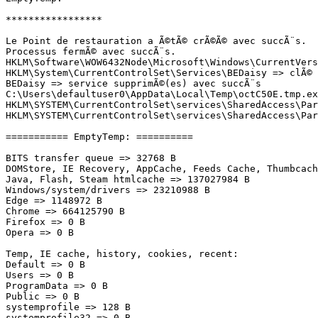
*****************

Le Point de restauration a Ã©tÃ© crÃ©Ã© avec succÃ¨s.

Processus fermÃ© avec succÃ¨s.

HKLM\Software\WOW6432Node\Microsoft\Windows\CurrentVersi
HKLM\System\CurrentControlSet\Services\BEDaisy => clÃ© s
BEDaisy => service supprimÃ©(es) avec succÃ¨s

C:\Users\defaultuser0\AppData\Local\Temp\octC50E.tmp.exe
HKLM\SYSTEM\CurrentControlSet\services\SharedAccess\Par
HKLM\SYSTEM\CurrentControlSet\services\SharedAccess\Par
=========== EmptyTemp: ==========

BITS transfer queue => 32768 B

DOMStore, IE Recovery, AppCache, Feeds Cache, Thumbcache
Java, Flash, Steam htmlcache => 137027984 B

Windows/system/drivers => 23210988 B

Edge => 1148972 B

Chrome => 664125790 B

Firefox => 0 B

Opera => 0 B

Temp, IE cache, history, cookies, recent:

Default => 0 B

Users => 0 B

ProgramData => 0 B

Public => 0 B

systemprofile => 128 B

systemprofile32 => 0 B
