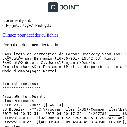
Document joint:
GFqqjnUGUgW_Fixlog.txt
Cliquez pour accéder au fichier
Format du document: text/plain
RÃ©sultats de correction de Farbar Recovery Scan Tool (x
ExÃ©cutÃ© par Benjamin (16-06-2017 16:42:03) Run:1

ExÃ©cutÃ© depuis C:\Users\Benjamin\Desktop

Profils chargÃ©s: Benjamin (Profils disponibles: default
Mode d'amorÃ§age: Normal

==============================================

fixlist contenu:

*****************

CreateRestorePoint:

CloseProcesses:

HKLM-x32\...\Run: [] => [X]

S3 BEDaisy; \??\C:\Program Files (x86)\Common Files\Batt
2017-04-20 17:51 - 2017-04-20 17:52 - 54267784 _____ (S
FirewallRules: [{3AF0854B-1252-4795-823A-1E2C02070106}]
FirewallRules: [{ADDB354D-2009-45F4-A5C3-495DDEC679D9}]
EmptyTemp:
