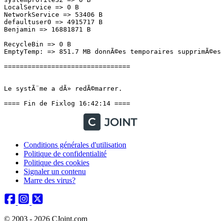
LocalService => 0 B

NetworkService => 53406 B

defaultuser0 => 4915717 B

Benjamin => 16881871 B

RecycleBin => 0 B

EmptyTemp: => 851.7 MB donnÃ©es temporaires supprimÃ©es.
================================

Le systÃ¨me a dÃ» redÃ©marrer.

==== Fin de Fixlog 16:42:14 ====
Conditions générales d'utilisation
Politique de confidentialité
Politique des cookies
Signaler un contenu
Marre des virus?
© 2003 - 2026 CJoint.com