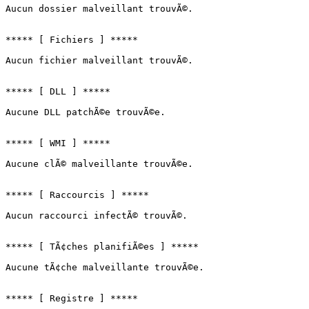
Aucun dossier malveillant trouvÃ©.

***** [ Fichiers ] *****

Aucun fichier malveillant trouvÃ©.

***** [ DLL ] *****

Aucune DLL patchÃ©e trouvÃ©e.

***** [ WMI ] *****

Aucune clÃ© malveillante trouvÃ©e.

***** [ Raccourcis ] *****

Aucun raccourci infectÃ© trouvÃ©.

***** [ TÃ¢ches planifiÃ©es ] *****

Aucune tÃ¢che malveillante trouvÃ©e.

***** [ Registre ] *****
