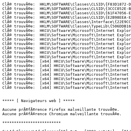
ClÃ© trouvÃ©e:  HKLM\SOFTWARE\Classes\CLSID\{F83D1872-D9
ClÃ© trouvÃ©e:  HKLM\SOFTWARE\Classes\CLSID\{3CCC052E-BD
ClÃ© trouvÃ©e:  HKLM\SOFTWARE\Classes\CLSID\{61F47056-E4
ClÃ© trouvÃ©e:  HKLM\SOFTWARE\Classes\CLSID\{E2B98EEA-EE
ClÃ© trouvÃ©e:  HKLM\SOFTWARE\Classes\Interface\{22E9CC7
ClÃ© trouvÃ©e:  HKLM\SOFTWARE\Classes\TypeLib\{506DDB16-
ClÃ© trouvÃ©e:  HKCU\Software\Microsoft\Internet Explore
ClÃ© trouvÃ©e:  HKCU\Software\Microsoft\Internet Explore
ClÃ© trouvÃ©e:  HKCU\Software\Microsoft\Internet Explore
ClÃ© trouvÃ©e:  HKCU\Software\Microsoft\Internet Explore
ClÃ© trouvÃ©e:  HKCU\Software\Microsoft\Internet Explore
ClÃ© trouvÃ©e:  HKCU\Software\Microsoft\Internet Explore
ClÃ© trouvÃ©e:  HKCU\Software\Microsoft\Internet Explore
ClÃ© trouvÃ©e:  [x64] HKCU\Software\Microsoft\Internet E
ClÃ© trouvÃ©e:  [x64] HKCU\Software\Microsoft\Internet E
ClÃ© trouvÃ©e:  [x64] HKCU\Software\Microsoft\Internet E
ClÃ© trouvÃ©e:  [x64] HKCU\Software\Microsoft\Internet E
ClÃ© trouvÃ©e:  [x64] HKCU\Software\Microsoft\Internet E
ClÃ© trouvÃ©e:  [x64] HKCU\Software\Microsoft\Internet E
ClÃ© trouvÃ©e:  [x64] HKCU\Software\Microsoft\Internet E
***** [ Navigateurs web ] *****

Aucune prÃ©fÃ©rence Firefox malveillante trouvÃ©e.

Aucune prÃ©fÃ©rence Chromium malveillante trouvÃ©e.

*************************
