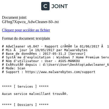
Document joint:
GFbrg7Xqwcu_AdwCleaner-S0-.txt
Cliquez pour accéder au fichier
Format du document: text/plain
# AdwCleaner v6.047 - Rapport crÃ©Ã© le 01/06/2017 Ã  18
# Mis Ã  jour le 19/05/2017 par Malwarebytes

# Base de donnÃ©es : 2017-05-31.2 [Serveur]

# SystÃ¨me d'exploitation : Windows 7 Home Premium Servi
# Nom d'utilisateur : User - ASUS-MANKOU

# ExÃ©cutÃ© depuis : d:\Users\User\Desktop\adwcleaner_6.
# Mode: Scan

# Support : https://www.malwarebytes.com/support

***** [ Services ] *****

Aucun service malveillant trouvÃ©.

***** [ Dossiers ] *****
