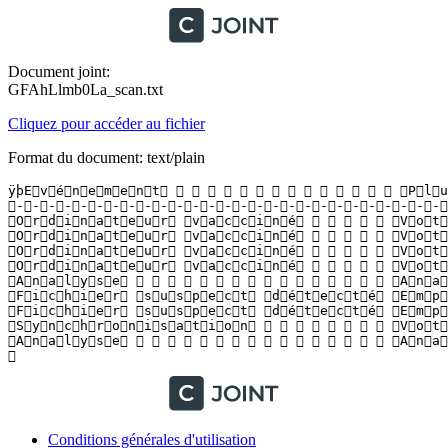
Document joint:
GFAhLlmb0La_scan.txt
Cliquez pour accéder au fichier
Format du document: text/plain
ÿþE v é n e m e n t                               P l u
 - - - - - - - - - - - - - - - - - - - - - - - - - - - 
 O r d i n a t e u r   v a c c i n é             V o t 
 O r d i n a t e u r   v a c c i n é             V o t 
 O r d i n a t e u r   v a c c i n é             V o t 
 O r d i n a t e u r   v a c c i n é             V o t 
 A n a l y s e                                   A n a 
 F i c h i e r   s u s p e c t   d é t e c t é   E m p 
 F i c h i e r   s u s p e c t   d é t e c t é   E m p 
 S y n c h r o n i s a t i o n                   V o t 
 A n a l y s e                                   A n a 
 
Conditions générales d'utilisation