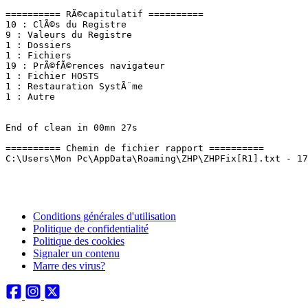
========== RÃ©capitulatif ==========

10 : ClÃ©s du Registre

9 : Valeurs du Registre

1 : Dossiers

1 : Fichiers

19 : PrÃ©fÃ©rences navigateur

1 : Fichier HOSTS

1 : Restauration SystÃ¨me

1 : Autre

End of clean in 00mn 27s

========== Chemin de fichier rapport ==========

Conditions générales d'utilisation
Politique de confidentialité
Politique des cookies
Signaler un contenu
Marre des virus?