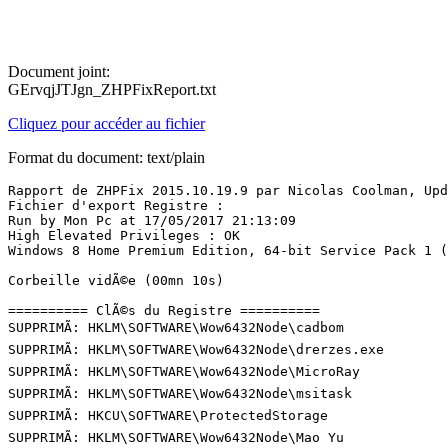
Document joint:
GErvqjJTJgn_ZHPFixReport.txt
Cliquez pour accéder au fichier
Format du document: text/plain
Rapport de ZHPFix 2015.10.19.9 par Nicolas Coolman, Upda
Fichier d'export Registre : 

Run by Mon Pc at 17/05/2017 21:13:09

High Elevated Privileges : OK

Windows 8 Home Premium Edition, 64-bit Service Pack 1 (14
Corbeille vidÃ©e (00mn 10s)

========== ClÃ©s du Registre ==========

SUPPRIMÃ: HKLM\SOFTWARE\Wow6432Node\cadbom

SUPPRIMÃ: HKLM\SOFTWARE\Wow6432Node\drerzes.exe

SUPPRIMÃ: HKLM\SOFTWARE\Wow6432Node\MicroRay

SUPPRIMÃ: HKLM\SOFTWARE\Wow6432Node\msitask

SUPPRIMÃ: HKCU\SOFTWARE\ProtectedStorage

SUPPRIMÃ: HKLM\SOFTWARE\Wow6432Node\Mao Yu
