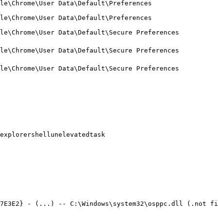
e\Chrome\User Data\Default\Preferences

e\Chrome\User Data\Default\Preferences

e\Chrome\User Data\Default\Secure Preferences

e\Chrome\User Data\Default\Secure Preferences

e\Chrome\User Data\Default\Secure Preferences

xplorershellunelevatedtask

7E3E2} - (...) -- C:\Windows\system32\osppc.dll (.not file