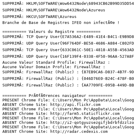
SUPPRIMÃ: HKLM\SOFTWARE\Wow6432Node\68943CB62B99D35DD546
SUPPRIMÃ: HKLM\SOFTWARE\Wow6432Node\Azureus

SUPPRIMÃ: HKCU\SOFTWARE\Azureus

Branche de Base de Registres IFEO non infectÃ©e !

========== Valeurs du Registre ==========

SUPPRIMÃ: TCP Query User{E7A536A2-E489-41E4-B4C1-E9B9D8
SUPPRIMÃ: UDP Query User{96F764DF-BE58-4686-A884-C802FD
SUPPRIMÃ: TCP Query User{633C061C-50E1-4818-A55B-4563AD
SUPPRIMÃ: UDP Query User{16F139F4-0338-4F50-96AA-527A8F
Aucune Valeur Standard Profile: FirewallRaz : 

Aucune Valeur Domain Profile: FirewallRaz : 

SUPPRIMÃ: FirewallRaz (Public) : {87EB9CA6-D837-4B7F-9D3
SUPPRIMÃ: FirewallRaz (Public) : {046D76E0-B24C-478F-B03
SUPPRIMÃ: FirewallRaz (Public) : {AA7709FE-095B-449D-BB82
========== PrÃ©fÃ©rences navigateur ==========

PRESENT Chrome File: C:\Users\Mon Pc\AppData\Local\Googl
ABSENT Chrome Site: http://api.flickr.com

PRESENT Chrome File: C:\Users\Mon Pc\AppData\Local\Googl
ABSENT Chrome Site: http://farm5.staticflickr.com

PRESENT Chrome File: C:\Users\Mon Pc\AppData\Local\Googl
ABSENT Chrome Site: http://i2-qotgyuzsezgifjbdrbfdzzlzof
PRESENT Chrome File: C:\Users\Mon Pc\AppData\Local\Googl
ABSENT Chrome Site: http://radar.cedexis.com
