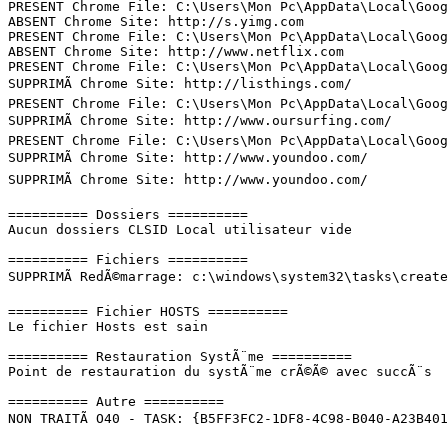
PRESENT Chrome File: C:\Users\Mon Pc\AppData\Local\Googl
ABSENT Chrome Site: http://s.yimg.com

PRESENT Chrome File: C:\Users\Mon Pc\AppData\Local\Googl
ABSENT Chrome Site: http://www.netflix.com

PRESENT Chrome File: C:\Users\Mon Pc\AppData\Local\Googl
SUPPRIMÃ Chrome Site: http://listhings.com/

PRESENT Chrome File: C:\Users\Mon Pc\AppData\Local\Googl
SUPPRIMÃ Chrome Site: http://www.oursurfing.com/

PRESENT Chrome File: C:\Users\Mon Pc\AppData\Local\Googl
SUPPRIMÃ Chrome Site: http://www.youndoo.com/

SUPPRIMÃ Chrome Site: http://www.youndoo.com/

========== Dossiers ==========

Aucun dossiers CLSID Local utilisateur vide

========== Fichiers ==========

SUPPRIMÃ RedÃ©marrage: c:\windows\system32\tasks\createe
========== Fichier HOSTS ==========

Le fichier Hosts est sain

========== Restauration SystÃ¨me ==========

Point de restauration du systÃ¨me crÃ©Ã© avec succÃ¨s

========== Autre ==========

NON TRAITÃ O40 - TASK: {B5FF3FC2-1DF8-4C98-B040-A23B401