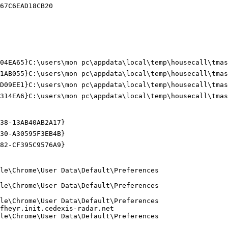
7C6EAD18CB20

04EA65}C:\users\mon pc\appdata\local\temp\housecall\tmase
1AB055}C:\users\mon pc\appdata\local\temp\housecall\tmase
D09EE1}C:\users\mon pc\appdata\local\temp\housecall\tmase
314EA6}C:\users\mon pc\appdata\local\temp\housecall\tmase
8-13AB40AB2A17}

0-A30595F3EB4B}

-CF395C9576A9}

e\Chrome\User Data\Default\Preferences

e\Chrome\User Data\Default\Preferences

e\Chrome\User Data\Default\Preferences

heyr.init.cedexis-radar.net

e\Chrome\User Data\Default\Preferences
