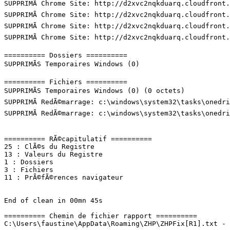
SUPPRIMÃ Chrome Site: http://d2xvc2nqkduarq.cloudfront.n
SUPPRIMÃ Chrome Site: http://d2xvc2nqkduarq.cloudfront.n
SUPPRIMÃ Chrome Site: http://d2xvc2nqkduarq.cloudfront.n
SUPPRIMÃ Chrome Site: http://d2xvc2nqkduarq.cloudfront.ne
========== Dossiers ==========

SUPPRIMÃS Temporaires Windows (0)

========== Fichiers ==========

SUPPRIMÃS Temporaires Windows (0) (0 octets)

SUPPRIMÃ RedÃ©marrage: c:\windows\system32\tasks\onedriv
SUPPRIMÃ RedÃ©marrage: c:\windows\system32\tasks\onedriv
========== RÃ©capitulatif ==========

25 : ClÃ©s du Registre

13 : Valeurs du Registre

1 : Dossiers

3 : Fichiers

11 : PrÃ©fÃ©rences navigateur

End of clean in 00mn 45s

========== Chemin de fichier rapport ==========
