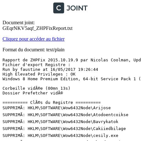
Document joint:
GEqrNKV5aqf_ZHPFixReport.txt
Cliquez pour accéder au fichier
Format du document: text/plain
Rapport de ZHPFix 2015.10.19.9 par Nicolas Coolman, Upda
Fichier d'export Registre : 

Run by faustine at 16/05/2017 19:26:44

High Elevated Privileges : OK

Windows 8 Home Premium Edition, 64-bit Service Pack 1 (14
Corbeille vidÃ©e (00mn 13s)

Dossier Prefetcher vidÃ©

========== ClÃ©s du Registre ==========

SUPPRIMÃ: HKLM\SOFTWARE\Wow6432Node\Arijose

SUPPRIMÃ: HKLM\SOFTWARE\Wow6432Node\Atodoentcoikse

SUPPRIMÃ: HKLM\SOFTWARE\Wow6432Node\Bavrykatok

SUPPRIMÃ: HKLM\SOFTWARE\Wow6432Node\Cakiiedbilage

SUPPRIMÃ: HKLM\SOFTWARE\Wow6432Node\cesily.exe
