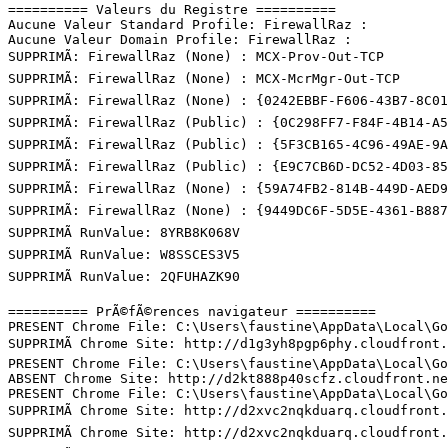
========== Valeurs du Registre ==========

Aucune Valeur Standard Profile: FirewallRaz : 

Aucune Valeur Domain Profile: FirewallRaz : 

SUPPRIMÃ: FirewallRaz (None) : MCX-Prov-Out-TCP

SUPPRIMÃ: FirewallRaz (None) : MCX-McrMgr-Out-TCP

SUPPRIMÃ: FirewallRaz (None) : {0242EBBF-F606-43B7-8C01-
SUPPRIMÃ: FirewallRaz (Public) : {0C298FF7-F84F-4B14-A52
SUPPRIMÃ: FirewallRaz (Public) : {5F3CB165-4C96-49AE-9A0
SUPPRIMÃ: FirewallRaz (Public) : {E9C7CB6D-DC52-4D03-853
SUPPRIMÃ: FirewallRaz (None) : {59A74FB2-814B-449D-AED9-
SUPPRIMÃ: FirewallRaz (None) : {9449DC6F-5D5E-4361-B887-
SUPPRIMÃ RunValue: 8YRB8K068V

SUPPRIMÃ RunValue: W8SSCES3V5

SUPPRIMÃ RunValue: 2QFUHAZK90

========== PrÃ©fÃ©rences navigateur ==========

PRESENT Chrome File: C:\Users\faustine\AppData\Local\Goo
SUPPRIMÃ Chrome Site: http://d1g3yh8pgp6phy.cloudfront.n
PRESENT Chrome File: C:\Users\faustine\AppData\Local\Goo
ABSENT Chrome Site: http://d2kt888p40scfz.cloudfront.net
PRESENT Chrome File: C:\Users\faustine\AppData\Local\Goo
SUPPRIMÃ Chrome Site: http://d2xvc2nqkduarq.cloudfront.n
SUPPRIMÃ Chrome Site: http://d2xvc2nqkduarq.cloudfront.n