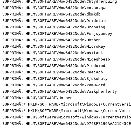
SUPPRIMÃ: HKLM\SOFTWARE\Wow6432Node\Chtydrerpuing

SUPPRIMÃ: HKLM\SOFTWARE\Wow6432Node\co.ao.qws

SUPPRIMÃ: HKLM\SOFTWARE\Wow6432Node\dbmkdb

SUPPRIMÃ: HKLM\SOFTWARE\Wow6432Node\Dridetain

SUPPRIMÃ: HKLM\SOFTWARE\Wow6432Node\Dronaing

SUPPRIMÃ: HKLM\SOFTWARE\Wow6432Node\Ferjsyanqpy

SUPPRIMÃ: HKLM\SOFTWARE\Wow6432Node\Hotben

SUPPRIMÃ: HKLM\SOFTWARE\Wow6432Node\MicroRay

SUPPRIMÃ: HKLM\SOFTWARE\Wow6432Node\msitask

SUPPRIMÃ: HKLM\SOFTWARE\Wow6432Node\Nigeghoesp

SUPPRIMÃ: HKLM\SOFTWARE\Wow6432Node\Plodoied

SUPPRIMÃ: HKLM\SOFTWARE\Wow6432Node\Reejach

SUPPRIMÃ: HKLM\SOFTWARE\Wow6432Node\Sjokohaty

SUPPRIMÃ: HKLM\SOFTWARE\Wow6432Node\Vamuward

SUPPRIMÃ: HKLM\SOFTWARE\Wow6432Node\Vazkpherferty

SUPPRIMÃ: HKCU\SOFTWARE\Hotben

SUPPRIMÃ:* HKLM\SOFTWARE\Microsoft\Windows\CurrentVersi
SUPPRIMÃ:* HKLM\SOFTWARE\Microsoft\Windows\CurrentVersi
SUPPRIMÃ: HKCU\Software\Microsoft\Windows\CurrentVersio
SUPPRIMÃ: HKLM\SOFTWARE\Wow6432Node\9748F7196AAA21D45CEB7