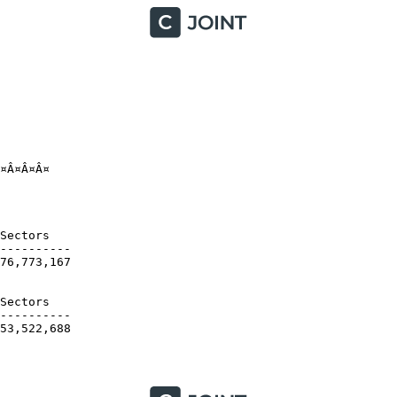
¤Â¤Â¤

ectors

---------

,773,167

ectors

---------

,522,688
