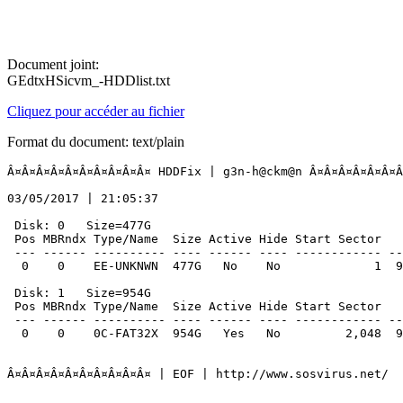
Document joint:
GEdtxHSicvm_-HDDlist.txt
Cliquez pour accéder au fichier
Format du document: text/plain
Â¤Â¤Â¤Â¤Â¤Â¤Â¤Â¤Â¤Â¤ HDDFix | g3n-h@ckm@n Â¤Â¤Â¤Â¤Â¤Â¤Â¤Â
03/05/2017 | 21:05:37

 Disk: 0   Size=477G

 Pos MBRndx Type/Name  Size Active Hide Start Sector   S
 --- ------ ---------- ---- ------ ---- ------------ ---
  0    0    EE-UNKNWN  477G   No    No             1  976
 Disk: 1   Size=954G

 Pos MBRndx Type/Name  Size Active Hide Start Sector   S
 --- ------ ---------- ---- ------ ---- ------------ ---
  0    0    0C-FAT32X  954G   Yes   No         2,048  953