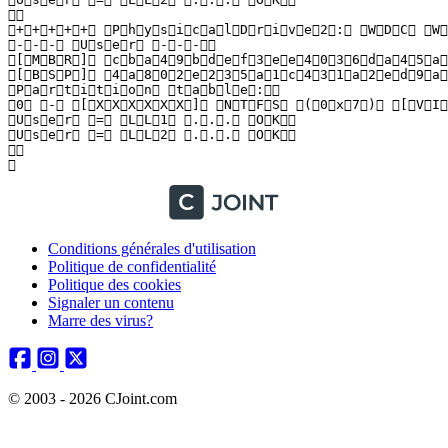
  

 + + + + +   P h y s i c a l D r i v e 2 :   W D C   W D
 - - -   U s e r   - - -  

 [ M B R ]   c b a 4 9 b d e f 3 e e 4 0 3 6 d a 4 5 a f 
 [ B S P ]   4 a 8 0 2 e 2 3 5 a 1 c 4 3 1 a 2 e d 9 a 1
 P a r t i t i o n   t a b l e :  

 0   -   [ X X X X X X ]   N T F S   ( 0 x 7 )   [ V I 
 U s e r   =   L L 1   . . .   O K  

 U s e r   =   L L 2   . . .   O K  

  

 
Conditions générales d'utilisation
Politique de confidentialité
Politique des cookies
Signaler un contenu
Marre des virus?
© 2003 - 2026 CJoint.com