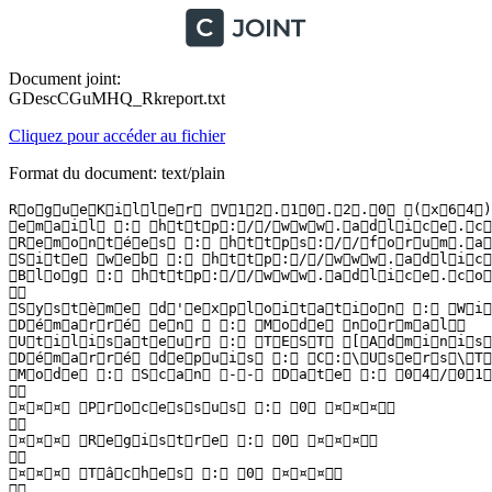
Document joint:
GDescCGuMHQ_Rkreport.txt
Cliquez pour accéder au fichier
Format du document: text/plain
R o g u e K i l l e r   V 1 2 . 1 0 . 2 . 0   ( x 6 4 ) 
 e m a i l   :   h t t p : / / w w w . a d l i c e . c o 
 R e m o n t é e s   :   h t t p s : / / f o r u m . a d 
 S i t e   w e b   :   h t t p : / / w w w . a d l i c e
 B l o g   :   h t t p : / / w w w . a d l i c e . c o m 
  

 S y s t è m e   d ' e x p l o i t a t i o n   :   W i n
 D é m a r r é   e n     :   M o d e   n o r m a l  

 U t i l i s a t e u r   :   T E S T   [ A d m i n i s t 
 D é m a r r é   d e p u i s   :   C : \ U s e r s \ T E
 M o d e   :   S c a n   - -   D a t e   :   0 4 / 0 1 /
  

 ¤ ¤ ¤   P r o c e s s u s   :   0   ¤ ¤ ¤  

  

 ¤ ¤ ¤   R e g i s t r e   :   0   ¤ ¤ ¤  

  

 ¤ ¤ ¤   T â c h e s   :   0   ¤ ¤ ¤  

  
