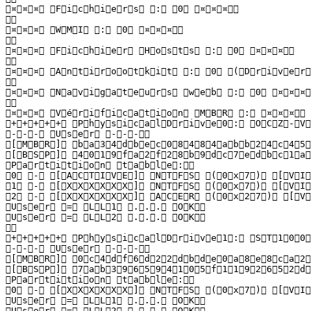
 ¤ ¤ ¤   F i c h i e r s   :   0   ¤ ¤ ¤  

  

 ¤ ¤ ¤   W M I   :   0   ¤ ¤ ¤  

  

 ¤ ¤ ¤   F i c h i e r   H o s t s   :   0   ¤ ¤ ¤  

  

 ¤ ¤ ¤   A n t i r o o t k i t   :   0   ( D r i v e r : 
  

 ¤ ¤ ¤   N a v i g a t e u r s   w e b   :   0   ¤ ¤ ¤  

  

 ¤ ¤ ¤   V é r i f i c a t i o n   M B R   :   ¤ ¤ ¤  

 + + + + +   P h y s i c a l D r i v e 0 :   O C Z - V E 
 - - -   U s e r   - - -  

 [ M B R ]   b a 3 4 d b e c 0 8 4 8 4 a b b 2 4 c 4 5 e 
 [ B S P ]   4 0 1 9 f a 2 f 2 8 b 9 d c 7 e d b c 1 a 2
 P a r t i t i o n   t a b l e :  

 0   -   [ A C T I V E ]   N T F S   ( 0 x 7 )   [ V I 
 1   -   [ X X X X X X ]   N T F S   ( 0 x 7 )   [ V I 
 2   -   [ X X X X X X ]   A C E R   ( 0 x 2 7 )   [ V I
 U s e r   =   L L 1   . . .   O K  

 U s e r   =   L L 2   . . .   O K  

  

 + + + + +   P h y s i c a l D r i v e 1 :   S T 1 0 0 0
 - - -   U s e r   - - -  

 [ M B R ]   0 c 4 d f 6 d 2 2 d b d e 0 a 8 e 8 c a 2 e 
 [ B S P ]   7 a b 3 9 6 5 9 4 1 0 5 f 1 1 9 2 6 5 2 d 3
 P a r t i t i o n   t a b l e :  

 0   -   [ X X X X X X ]   N T F S   ( 0 x 7 )   [ V I 
 U s e r   =   L L 1   . . .   O K  

 U s e r   =   L L 2   . . .   O K  
