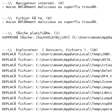
---\\  Navigateur internet. (0)

~ Aucun Ã©lÃ©ment malicieux ou superflu trouvÃ©.

---\\  Fichier hÃ´te. (0)

~ Aucun Ã©lÃ©ment malicieux ou superflu trouvÃ©.

---\\  TÃ¢che planifiÃ©e. (1)

SUPPRIMÃ tÃ¢che: [kaJnVXiEYNjjz0t] [C:\Users\Woom\AppDa
---\\  Explorateur  ( Dossiers, Fichiers ). (18)

DEPLACÃ fichier: C:\Users\Woom\AppData\Local\Temp\29BF.
DEPLACÃ fichier: C:\Users\Woom\AppData\Local\Temp\8574.
DEPLACÃ fichier: C:\Users\Woom\AppData\Local\Temp\CrCoo
DEPLACÃ fichier: C:\Users\Woom\AppData\Local\Temp\Delet
DEPLACÃ fichier: C:\Users\Woom\AppData\Local\Temp\DF4.t
DEPLACÃ fichier: C:\Users\Woom\AppData\Local\Temp\Icone
DEPLACÃ fichier: C:\Users\Woom\AppData\Local\Temp\image
DEPLACÃ fichier: C:\Users\Woom\AppData\Local\Temp\Ldevi
DEPLACÃ fichier: C:\Users\Woom\AppData\Local\Temp\LuUpd
DEPLACÃ fichier: C:\Users\Woom\AppData\Local\Temp\nspD4
DEPLACÃ fichier: C:\Users\Woom\AppData\Local\Temp\opera