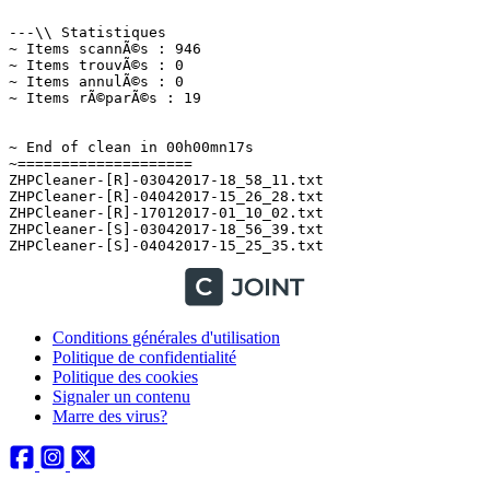
---\\ Statistiques

~ Items scannÃ©s : 946

~ Items trouvÃ©s : 0

~ Items annulÃ©s : 0

~ Items rÃ©parÃ©s : 19

~ End of clean in 00h00mn17s

~====================

ZHPCleaner-[R]-03042017-18_58_11.txt

ZHPCleaner-[R]-04042017-15_26_28.txt

ZHPCleaner-[R]-17012017-01_10_02.txt

ZHPCleaner-[S]-03042017-18_56_39.txt

Conditions générales d'utilisation
Politique de confidentialité
Politique des cookies
Signaler un contenu
Marre des virus?