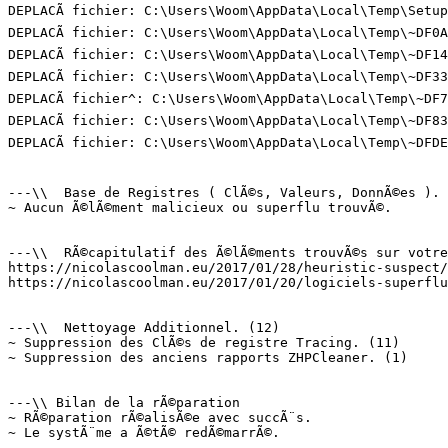
DEPLACÃ fichier: C:\Users\Woom\AppData\Local\Temp\Setup
DEPLACÃ fichier: C:\Users\Woom\AppData\Local\Temp\~DF0A
DEPLACÃ fichier: C:\Users\Woom\AppData\Local\Temp\~DF14
DEPLACÃ fichier: C:\Users\Woom\AppData\Local\Temp\~DF33
DEPLACÃ fichier^: C:\Users\Woom\AppData\Local\Temp\~DF7
DEPLACÃ fichier: C:\Users\Woom\AppData\Local\Temp\~DF83
DEPLACÃ fichier: C:\Users\Woom\AppData\Local\Temp\~DFDE
---\\  Base de Registres ( ClÃ©s, Valeurs, DonnÃ©es ). (
~ Aucun Ã©lÃ©ment malicieux ou superflu trouvÃ©.

---\\  RÃ©capitulatif des Ã©lÃ©ments trouvÃ©s sur votre 
https://nicolascoolman.eu/2017/01/28/heuristic-suspect/ 
https://nicolascoolman.eu/2017/01/20/logiciels-superflus
---\\  Nettoyage Additionnel. (12)

~ Suppression des ClÃ©s de registre Tracing. (11)

~ Suppression des anciens rapports ZHPCleaner. (1)

---\\ Bilan de la rÃ©paration

~ RÃ©paration rÃ©alisÃ©e avec succÃ¨s.

~ Le systÃ¨me a Ã©tÃ© redÃ©marrÃ©.
