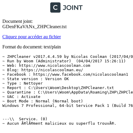
Document joint:
GDenFKaVANx_ZHPCleaner.txt
Cliquez pour accéder au fichier
Format du document: text/plain
~ ZHPCleaner v2017.4.4.59 by Nicolas Coolman (2017/04/04
~ Run by Woom (Administrator)  (04/04/2017 15:26:11)

~ Web: https://www.nicolascoolman.com

~ Blog: https://nicolascoolman.eu/

~ Facebook : https://www.facebook.com/nicolascoolman1

~ State version : Version OK

~ Type : Nettoyer

~ Report : C:\Users\Woom\Desktop\ZHPCleaner.txt

~ Quarantine : C:\Users\Woom\AppData\Roaming\ZHP\ZHPClea
~ UAC : Activate

~ Boot Mode : Normal (Normal boot)

Windows 7 Professional, 64-bit Service Pack 1 (Build 760
---\\  Service. (0)

~ Aucun Ã©lÃ©ment malicieux ou superflu trouvÃ©.
