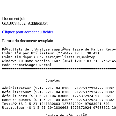
Document joint:
GDBj0yjg882_Addition.txt
Cliquez pour accéder au fichier
Format du document: text/plain
RÃ©sultats de l'Analyse supplÃ©mentaire de Farbar Recovery Scan Tool (x64) Version: 27-04-2017
ExÃ©cutÃ© par Utilisateur (27-04-2017 11:38:43)
ExÃ©cutÃ© depuis C:\Users\Utilisateur\Desktop
Windows 10 Home Version 1607 (X64) (2017-03-21 07:52:45)
Mode d'amorÃ§age: Normal
==========================================================


==================== Comptes: =============================

Administrateur (S-1-5-21-1041830663-1275372924-97083021-500 - Administrator - Disabled)
DefaultAccount (S-1-5-21-1041830663-1275372924-97083021-503 - Limited - Disabled)
defaultuser0 (S-1-5-21-1041830663-1275372924-97083021-1000 - Limited - Disabled)
HomeGroupUser$ (S-1-5-21-1041830663-1275372924-97083021-1003 - Limited - Enabled)
InvitÃ© (S-1-5-21-1041830663-1275372924-97083021-501 - Limited - Disabled)
Utilisateur (S-1-5-21-1041830663-1275372924-97083021-1001 - Administrator - Enabled) => C:\Users\Utilisateur

==================== Centre de sÃ©curitÃ© ========================

(Si un Ã©lÃ©ment est inclus dans le fichier fixlist.txt, il sera supprimÃ©.)

AV: Avast Antivirus (Enabled - Up to date) {8EA8924E-BC81-DC44-8BB0-8BAE75D86EBF}
AV: Windows Defender (Disabled - Up to date) {D68DDC3A-831F-4fae-9E44-DA132C1ACF46}
AS: Windows Defender (Disabled - Up to date) {D68DDC3A-831F-4fae-9E44-DA132C1ACF46}
AS: Avast Antivirus (Enabled - Up to date) {35C973AA-9ABB-D3CA-B100-B0DC0E5F2402}

==================== Programmes installÃ©s ======================

(Seuls les logiciels publicitaires ('adware') avec la marque 'cachÃ©' ('Hidden') sont susceptibles d'Ãªtre ajoutÃ©s au fichier fixlist.txt pour qu'ils ne soient plus masquÃ©s. Les programmes publicitaires devront Ãªtre dÃ©sinstallÃ©s manuellement.)

AlphaGo (HKLM-x32\...\{E1AF73C7-0C82-4D66-829E-16B29FBBF384}) (Version: 1.1.7 - AlphaGo)
Avast Antivirus Gratuit (HKLM-x32\...\Avast Antivirus) (Version: 17.3.2291 - AVAST Software)
CCleaner (HKLM\...\CCleaner) (Version: 5.29 - Piriform)
Defraggler (HKLM\...\Defraggler) (Version: 2.19 - Piriform)
Malwarebytes version 3.0.6.1469 (HKLM\...\{35065F43-4BB2-439A-BFF7-0F1014F2E0CD}_is1) (Version: 3.0.6.1469 - Malwarebytes)
Microsoft Office 365 - fr-fr (HKLM\...\O365HomePremRetail - fr-fr) (Version: 16.0.7870.2031 - Microsoft Corporation)
Microsoft Office Standard Edition 2003 (HKLM-x32\...\{9112040C-6000-11D3-8CFE-0150048383C9}) (Version: 11.0.5614.0 - Microsoft Corporation)
Microsoft OneDrive (HKU\S-1-5-21-1041830663-1275372924-97083021-1001\...\OneDriveSetup.exe) (Version: 17.3.6799.0327 - Microsoft Corporation)
Mozilla Firefox 53.0 (x86 fr) (HKLM-x32\...\Mozilla Firefox 53.0 (x86 fr)) (Version: 53.0 - Mozilla)
Mozilla Maintenance Service (HKLM\...\MozillaMaintenanceService) (Version: 53.0 - Mozilla)
Office 16 Click-to-Run Extensibility Component (x32 Version: 16.0.7967.2073 - Microsoft Corporation) Hidden
Office 16 Click-to-Run Extensibility Component 64-bit Registration (Version: 16.0.7967.2073 - Microsoft Corporation) Hidden
Office 16 Click-to-Run Licensing Component (Version: 16.0.7967.2073 - Microsoft Corporation) Hidden
Office 16 Click-to-Run Localization Component (x32 Version: 16.0.7967.2073 - Microsoft Corporation) Hidden
PersoApps Agenda (HKLM-x32\...\PersoApps Agenda 1.32_is1) (Version: 1.3.2.588 - EuroSoft Software Development)
PhotoFiltre (HKU\S-1-5-21-1041830663-1275372924-97083021-1001\...\PhotoFiltre) (Version:  - )
Realtek High Definition Audio Driver (HKLM-x32\...\{F132AF7F-7BCA-4EDE-8A7C-958108FE7DBC}) (Version: 6.0.1.7910 - Realtek Semiconductor Corp.)
SUPERAntiSpyware (HKLM\...\{CDDCBBF1-2703-46BC-938B-BCC81A1EEAAA}) (Version: 6.0.1228 - SUPERAntiSpyware.com)
ZHPFix 2015 (HKLM-x32\...\ZHPFix_is1) (Version: 2015 - Nicolas Coolman)

==================== PersonnalisÃ© CLSID (Avec liste blanche): ==========================

(Si un Ã©lÃ©ment est inclus dans le fichier fixlist.txt, il sera supprimÃ© du Registre. Le fichier ne sera pas dÃ©placÃ©, sauf s'il est inscrit sÃ©parÃ©ment.)


==================== TÃ¢ches planifiÃ©es (Avec liste blanche) =============

(Si un Ã©lÃ©ment est inclus dans le fichier fixlist.txt, il sera supprimÃ© du Registre. Le fichier ne sera pas dÃ©placÃ©, sauf s'il est inscrit sÃ©parÃ©ment.)

Task: {40CF4D24-7A8C-4CDF-8FF1-73129C8C1FE1} - System32\Tasks\Microsoft\Office\Office Subscription Maintenance => C:\Program Files (x86)\Microsoft Office\root\vfs\ProgramFilesCommonx86\Microsoft Shared\Office16\OLicenseHeartbeat.exe [2017-04-18] (Microsoft Corporation)
Task: {431B9ED6-F624-4B33-ADC7-E0BF802F53C5} - System32\Tasks\AVAST Software\Avast settings backup => C:\Program Files\Common Files\AV\avast! Antivirus\backup.exe [2017-04-24] (AVAST Software)
Task: {5CC08CB9-32E5-4C44-8E03-F2210AB3552A} - System32\Tasks\Microsoft\Office\Office ClickToRun Service Monitor => C:\Program Files\Common Files\Microsoft Shared\ClickToRun\OfficeC2RClient.exe [2017-04-09] (Microsoft Corporation)
Task: {65E56DAE-0F7B-44F1-9366-F317651D1C67} - System32\Tasks\CCleanerSkipUAC => C:\Program Files\CCleaner\CCleaner.exe [2017-04-11] (Piriform Ltd)
Task: {B49AF265-3A3E-42E3-8A14-E077CBA416F8} - System32\Tasks\Microsoft\Office\Office Automatic Updates => C:\Program Files\Common Files\Microsoft Shared\ClickToRun\OfficeC2RClient.exe [2017-04-09] (Microsoft Corporation)
Task: {E46E6840-A5CA-450A-9BD7-0CB78830FCDC} - System32\Tasks\Avast Emergency Update => C:\Program Files\AVAST Software\Avast\AvEmUpdate.exe [2017-04-08] (AVAST Software)

(Si un Ã©lÃ©ment est inclus dans le fichier fixlist.txt, le fichier tÃ¢che (.job) sera dÃ©placÃ©. Le fichier exÃ©cutÃ© par la tÃ¢che ne sera pas dÃ©placÃ©.)

Task: C:\WINDOWS\Tasks\CreateExplorerShellUnelevatedTask.job => C:\WINDOWS\explorer.exe
Task: C:\WINDOWS\Tasks\SUPERAntiSpyware Scheduled Task 1b06add8-de50-44d8-a4a5-3905acf732f5.job => C:\Program Files\SUPERA