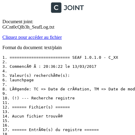
Document joint:
GCnt0cQlb3h_SeafLog.txt
Cliquez pour accéder au fichier
Format du document: text/plain
1. ========================= SEAF 1.0.1.0 - C_XX

2. 

3. CommencÃ© Ã : 20:36:22 le 13/03/2017

4. 

5. Valeur(s) recherchÃ©e(s):

6. launchpage

7. 

8. LÃ©gende: TC => Date de crÃ©ation, TM => Date de modi
9. 

10. (!) --- Recherche registre

11. 

12. ====== Fichier(s) ======

13. 

14. Aucun fichier trouvÃ©

15. 

16. 

17. ====== EntrÃ©e(s) du registre ======

18. 
