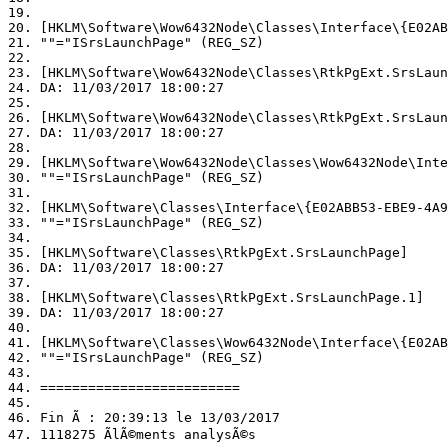
19. 

20. [HKLM\Software\Wow6432Node\Classes\Interface\{E02ABB
21. ""="ISrsLaunchPage" (REG_SZ)

22. 

23. [HKLM\Software\Wow6432Node\Classes\RtkPgExt.SrsLaunc
24. DA: 11/03/2017 18:00:27

25. 

26. [HKLM\Software\Wow6432Node\Classes\RtkPgExt.SrsLaunc
27. DA: 11/03/2017 18:00:27

28. 

29. [HKLM\Software\Wow6432Node\Classes\Wow6432Node\Inter
30. ""="ISrsLaunchPage" (REG_SZ)

31. 

32. [HKLM\Software\Classes\Interface\{E02ABB53-EBE9-4A9B
33. ""="ISrsLaunchPage" (REG_SZ)

34. 

35. [HKLM\Software\Classes\RtkPgExt.SrsLaunchPage]

36. DA: 11/03/2017 18:00:27

37. 

38. [HKLM\Software\Classes\RtkPgExt.SrsLaunchPage.1]

39. DA: 11/03/2017 18:00:27

40. 

41. [HKLM\Software\Classes\Wow6432Node\Interface\{E02ABB
42. ""="ISrsLaunchPage" (REG_SZ)

43. 

44. =========================

45. 

46. Fin Ã : 20:39:13 le 13/03/2017

47. 1118275 ÃlÃ©ments analysÃ©s
