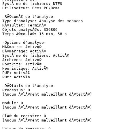
SystÃ¨me de fichiers: NTFS

Utilisateur: Remi-PC\Remi

-RÃ©sumÃ© de l'analyse-

Type d'analyse: Analyse des menaces

RÃ©sultat: TerminÃ©

Objets analysÃ©s: 356806

Temps Ã©coulÃ©: 15 min, 58 s

-Options d'analyse-

MÃ©moire: ActivÃ©

DÃ©marrage: ActivÃ©

SystÃ¨me de fichiers: ActivÃ©

Archives: ActivÃ©

Rootkits: ActivÃ©

Heuristique: ActivÃ©

PUP: ActivÃ©

PUM: ActivÃ©

-DÃ©tails de l'analyse-

Processus: 0

(Aucun Ã©lÃ©ment malveillant dÃ©tectÃ©)

Module: 0

(Aucun Ã©lÃ©ment malveillant dÃ©tectÃ©)

ClÃ© du registre: 0

(Aucun Ã©lÃ©ment malveillant dÃ©tectÃ©)

Valeur du registre: 0
