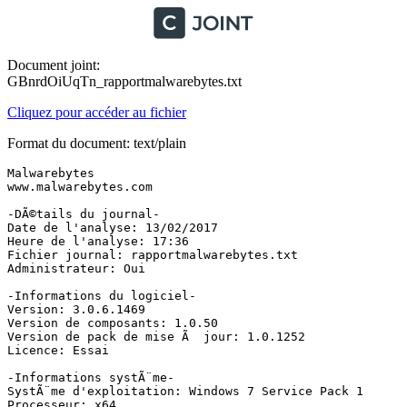
Document joint:
GBnrdOiUqTn_rapportmalwarebytes.txt
Cliquez pour accéder au fichier
Format du document: text/plain
Malwarebytes

www.malwarebytes.com

-DÃ©tails du journal-

Date de l'analyse: 13/02/2017

Heure de l'analyse: 17:36

Fichier journal: rapportmalwarebytes.txt

Administrateur: Oui

-Informations du logiciel-

Version: 3.0.6.1469

Version de composants: 1.0.50

Version de pack de mise Ã  jour: 1.0.1252

Licence: Essai

-Informations systÃ¨me-

SystÃ¨me d'exploitation: Windows 7 Service Pack 1

Processeur: x64
