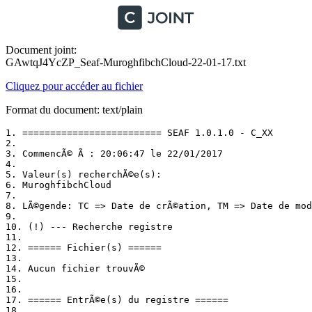
Document joint:
GAwtqJ4YcZP_Seaf-MuroghfibchCloud-22-01-17.txt
Cliquez pour accéder au fichier
Format du document: text/plain
1. ========================= SEAF 1.0.1.0 - C_XX

2. 

3. CommencÃ© Ã : 20:06:47 le 22/01/2017

4. 

5. Valeur(s) recherchÃ©e(s):

6. MuroghfibchCloud

7. 

8. LÃ©gende: TC => Date de crÃ©ation, TM => Date de modi
9. 

10. (!) --- Recherche registre

11. 

12. ====== Fichier(s) ======

13. 

14. Aucun fichier trouvÃ©

15. 

16. 

17. ====== EntrÃ©e(s) du registre ======

18. 
