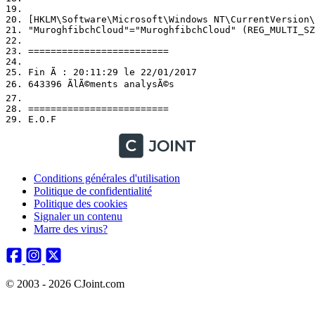
19. 

20. [HKLM\Software\Microsoft\Windows NT\CurrentVersion\S
21. "MuroghfibchCloud"="MuroghfibchCloud" (REG_MULTI_SZ)
22. 

23. =========================

24. 

25. Fin Ã : 20:11:29 le 22/01/2017

26. 643396 ÃlÃ©ments analysÃ©s

27. 

28. =========================

Conditions générales d'utilisation
Politique de confidentialité
Politique des cookies
Signaler un contenu
Marre des virus?
© 2003 - 2026 CJoint.com