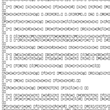
  

   *   N o   i s s u e s   f o u n d   i n   t h e   R e 
  

 R e s e t t i n g   . E X E ,   . C O M ,   &   . B A T
  

 P e r f o r m i n g   m i s c e l l a n e o u s   c h e 
  

   *   W i n d o w s   D e f e n d e r   D i s a b l e d 
  

       [ H K L M \ S O F T W A R E \ M i c r o s o f t \
       " D i s a b l e A n t i S p y w a r e "   =   d w 
  

 C h e c k i n g   W i n d o w s   S e r v i c e   I n t 
  

   *   W i n d o w s   D e f e n d e r   ( W i n D e f e
       S t a r t u p   T y p e   s e t   t o :   M a n u 
  

   *   T B S   [ M i s s i n g   S e r v i c e ]  

  

 S e a r c h i n g   f o r   M i s s i n g   D i g i t a
  

   *   N o   i s s u e s   f o u n d .  

  

 C h e c k i n g   H O S T S   F i l e :    

  

   *   C a n n o t   e d i t   t h e   H O S T S   f i l 
   *   P e r m i s s i o n s   c o u l d   n o t   b e 
  

 P r o g r a m   f i n i s h e d   a t :   0 1 / 1 7 / 2
 E x e c u t i o n   t i m e :   0   h o u r s ( s ) ,  