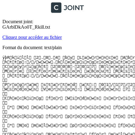
Document joint:
GArblDkAo0T_Rkill.txt
Cliquez pour accéder au fichier
Format du document: text/plain
ÿþR k i l l   2 . 8 . 4   b y   L a w r e n c e   A b r a
 h t t p : / / w w w . b l e e p i n g c o m p u t e r . 
 C o p y r i g h t   2 0 0 8 - 2 0 1 7   B l e e p i n g 
 M o r e   I n f o r m a t i o n   a b o u t   R k i l l
   h t t p : / / w w w . b l e e p i n g c o m p u t e r
  

 P r o g r a m   s t a r t e d   a t :   0 1 / 1 7 / 2 0
 W i n d o w s   V e r s i o n :   W i n d o w s   7   H
  

 C h e c k i n g   f o r   W i n d o w s   s e r v i c e 
  

   *   N o   m a l w a r e   s e r v i c e s   f o u n d 
  

 C h e c k i n g   f o r   p r o c e s s e s   t o   t e 
  

   *   N o   m a l w a r e   p r o c e s s e s   f o u n 
  

 C h e c k i n g   R e g i s t r y   f o r   m a l w a r