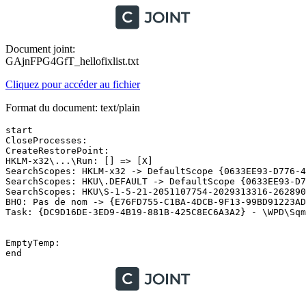
Document joint:
GAjnFPG4GfT_hellofixlist.txt
Cliquez pour accéder au fichier
Format du document: text/plain
start 

CloseProcesses:

CreateRestorePoint:

HKLM-x32\...\Run: [] => [X]

SearchScopes: HKLM-x32 -> DefaultScope {0633EE93-D776-47
SearchScopes: HKU\.DEFAULT -> DefaultScope {0633EE93-D77
SearchScopes: HKU\S-1-5-21-2051107754-2029313316-262890
BHO: Pas de nom -> {E76FD755-C1BA-4DCB-9F13-99BD91223ADE
Task: {DC9D16DE-3ED9-4B19-881B-425C8EC6A3A2} - \WPD\SqmU
EmptyTemp:
