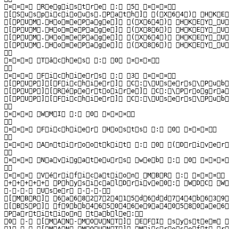
 ¤ ¤ ¤   R e g i s t r e   :   5   ¤ ¤ ¤  

 [ S u s p i c i o u s . P a t h ]   ( X 6 4 )   H K E 
 [ P U M . H o m e P a g e ]   ( X 6 4 )   H K E Y _ U 
 [ P U M . H o m e P a g e ]   ( X 8 6 )   H K E Y _ U 
 [ P U M . H o m e P a g e ]   ( X 6 4 )   H K E Y _ U 
 [ P U M . H o m e P a g e ]   ( X 8 6 )   H K E Y _ U 
  

 ¤ ¤ ¤   T â c h e s   :   0   ¤ ¤ ¤  

  

 ¤ ¤ ¤   F i c h i e r s   :   3   ¤ ¤ ¤  

 [ P U P ] [ F i c h i e r ]   C : \ U s e r s \ P u b 
 [ P U P ] [ R é p e r t o i r e ]   C : \ P r o g r a m
 [ P U P ] [ F i c h i e r ]   C : \ U s e r s \ P u b 
  

 ¤ ¤ ¤   W M I   :   0   ¤ ¤ ¤  

  

 ¤ ¤ ¤   F i c h i e r   H o s t s   :   0   ¤ ¤ ¤  

  

 ¤ ¤ ¤   A n t i r o o t k i t   :   0   ( D r i v e r : 
  

 ¤ ¤ ¤   N a v i g a t e u r s   w e b   :   0   ¤ ¤ ¤  

  

 ¤ ¤ ¤   V é r i f i c a t i o n   M B R   :   ¤ ¤ ¤  

 + + + + +   P h y s i c a l D r i v e 0 :   W D C   W D
 - - -   U s e r   - - -  

 [ M B R ]   6 a 6 8 2 7 2 4 1 5 d 6 d d 7 4 4 b 6 3 9 d 
 [ B S P ]   f 9 b b 4 6 5 0 4 6 e 9 a 4 0 5 8 0 a e 6 c
 P a r t i t i o n   t a b l e :  

 0   -   [ M A N - M O U N T ]   E F I   s y s t e m   p
 1   -   [ M A N - M O U N T ]   M i c r o s o f t   r 