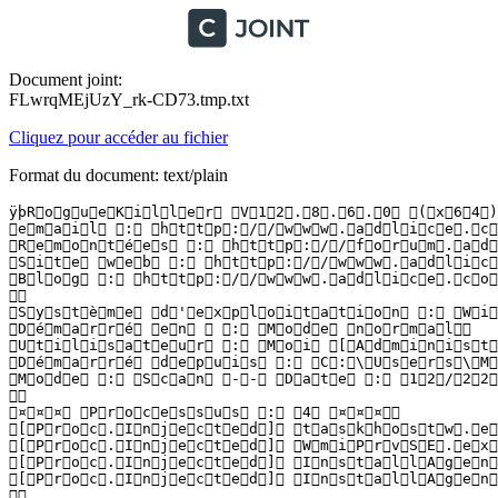
Document joint:
FLwrqMEjUzY_rk-CD73.tmp.txt
Cliquez pour accéder au fichier
Format du document: text/plain
ÿþR o g u e K i l l e r   V 1 2 . 8 . 6 . 0   ( x 6 4 ) 
 e m a i l   :   h t t p : / / w w w . a d l i c e . c o 
 R e m o n t é e s   :   h t t p : / / f o r u m . a d l 
 S i t e   w e b   :   h t t p : / / w w w . a d l i c e
 B l o g   :   h t t p : / / w w w . a d l i c e . c o m 
  

 S y s t è m e   d ' e x p l o i t a t i o n   :   W i n
 D é m a r r é   e n     :   M o d e   n o r m a l  

 U t i l i s a t e u r   :   M o i   [ A d m i n i s t r 
 D é m a r r é   d e p u i s   :   C : \ U s e r s \ M o
 M o d e   :   S c a n   - -   D a t e   :   1 2 / 2 2 /
  

 ¤ ¤ ¤   P r o c e s s u s   :   4   ¤ ¤ ¤  

 [ P r o c . I n j e c t e d ]   t a s k h o s t w . e 
 [ P r o c . I n j e c t e d ]   W m i P r v S E . e x 
 [ P r o c . I n j e c t e d ]   I n s t a l l A g e n 
 [ P r o c . I n j e c t e d ]   I n s t a l l A g e n 
  
