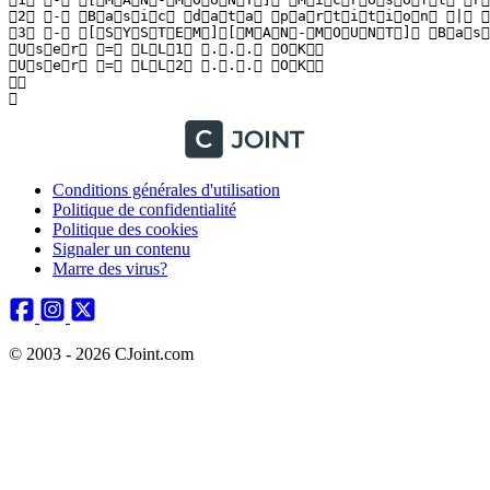
 2   -   B a s i c   d a t a   p a r t i t i o n   |   O
 3   -   [ S Y S T E M ] [ M A N - M O U N T ]   B a s 
 U s e r   =   L L 1   . . .   O K  

 U s e r   =   L L 2   . . .   O K  

  

 
Conditions générales d'utilisation
Politique de confidentialité
Politique des cookies
Signaler un contenu
Marre des virus?
© 2003 - 2026 CJoint.com