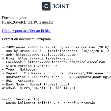
Document joint:
FLsno2GveKL_ZHPCleaner.txt
Cliquez pour accéder au fichier
Format du document: text/plain
~ ZHPCleaner v2016.12.17.218 by Nicolas Coolman (2016/12
~ Run by Bruno QUESNEL (Administrator)  (18/12/2016 12:1
~ Web: https://www.nicolascoolman.com

~ Blog: https://www.anti-malware.top

~ Facebook : https://www.facebook.com/nicolascoolman1

~ State version : Version OK

~ Type : Nettoyer

~ Report : C:\Users\Bruno QUESNEL\Desktop\ZHPCleaner.txt
~ Quarantine : C:\Users\Bruno QUESNEL\AppData\Roaming\ZH
~ UAC : Activate

~ Boot Mode : Normal (Normal boot)

Windows 10 Pro, 64-bit  (Build 14393)

---\\  Service. (0)

~ Aucun Ã©lÃ©ment malicieux ou superflu trouvÃ©.
