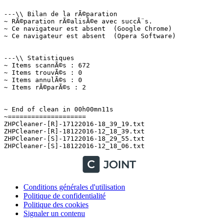
---\\ Bilan de la rÃ©paration

~ RÃ©paration rÃ©alisÃ©e avec succÃ¨s.

~ Ce navigateur est absent  (Google Chrome)

~ Ce navigateur est absent  (Opera Software)

---\\ Statistiques

~ Items scannÃ©s : 672

~ Items trouvÃ©s : 0

~ Items annulÃ©s : 0

~ Items rÃ©parÃ©s : 2

~ End of clean in 00h00mn11s

~====================

ZHPCleaner-[R]-17122016-18_39_19.txt

ZHPCleaner-[R]-18122016-12_18_39.txt

ZHPCleaner-[S]-17122016-18_29_55.txt

Conditions générales d'utilisation
Politique de confidentialité
Politique des cookies
Signaler un contenu