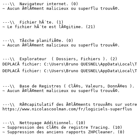
---\\  Navigateur internet. (0)

~ Aucun Ã©lÃ©ment malicieux ou superflu trouvÃ©.

---\\  Fichier hÃ´te. (1)

~ Le fichier hÃ´te est lÃ©gitime. (21)

---\\  TÃ¢che planifiÃ©e. (0)

~ Aucun Ã©lÃ©ment malicieux ou superflu trouvÃ©.

---\\  Explorateur  ( Dossiers, Fichiers ). (2)

DEPLACÃ fichier: C:\Users\Bruno QUESNEL\AppData\Local\T
DEPLACÃ fichier: C:\Users\Bruno QUESNEL\AppData\Local\T
---\\  Base de Registres ( ClÃ©s, Valeurs, DonnÃ©es ). (
~ Aucun Ã©lÃ©ment malicieux ou superflu trouvÃ©.

---\\  RÃ©capitulatif des Ã©lÃ©ments trouvÃ©s sur votre 
https://www.nicolascoolman.com/fr/logiciels-superflus  =
---\\  Nettoyage Additionnel. (10)

~ Suppression des ClÃ©s de registre Tracing. (10)

~ Suppression des anciens rapports ZHPCleaner. (0)
