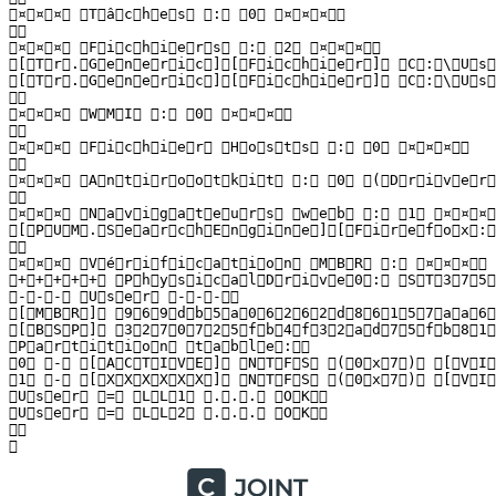
 ¤ ¤ ¤   T â c h e s   :   0   ¤ ¤ ¤  

  

 ¤ ¤ ¤   F i c h i e r s   :   2   ¤ ¤ ¤  

 [ T r . G e n e r i c ] [ F i c h i e r ]   C : \ U s 
 [ T r . G e n e r i c ] [ F i c h i e r ]   C : \ U s 
  

 ¤ ¤ ¤   W M I   :   0   ¤ ¤ ¤  

  

 ¤ ¤ ¤   F i c h i e r   H o s t s   :   0   ¤ ¤ ¤  

  

 ¤ ¤ ¤   A n t i r o o t k i t   :   0   ( D r i v e r : 
  

 ¤ ¤ ¤   N a v i g a t e u r s   w e b   :   1   ¤ ¤ ¤  

 [ P U M . S e a r c h E n g i n e ] [ F i r e f o x : 
  

 ¤ ¤ ¤   V é r i f i c a t i o n   M B R   :   ¤ ¤ ¤  

 + + + + +   P h y s i c a l D r i v e 0 :   S T 3 7 5 0
 - - -   U s e r   - - -  

 [ M B R ]   9 6 9 d b 5 a 0 6 2 6 2 d 8 6 1 5 7 a a 6 4 
 [ B S P ]   3 2 7 0 7 2 5 f b 4 f 3 2 a d 7 5 f b 8 1 7
 P a r t i t i o n   t a b l e :  

 0   -   [ A C T I V E ]   N T F S   ( 0 x 7 )   [ V I 
 1   -   [ X X X X X X ]   N T F S   ( 0 x 7 )   [ V I 
 U s e r   =   L L 1   . . .   O K  

 U s e r   =   L L 2   . . .   O K  

  

 