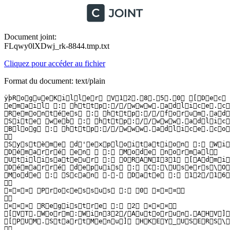
Document joint:
FLqwy0lXDwj_rk-8844.tmp.txt
Cliquez pour accéder au fichier
Format du document: text/plain
ÿþR o g u e K i l l e r   V 1 2 . 8 . 5 . 0   [ D e c   
 e m a i l   :   h t t p : / / w w w . a d l i c e . c o 
 R e m o n t é e s   :   h t t p : / / f o r u m . a d l 
 S i t e   w e b   :   h t t p : / / w w w . a d l i c e
 B l o g   :   h t t p : / / w w w . a d l i c e . c o m 
  

 S y s t è m e   d ' e x p l o i t a t i o n   :   W i n
 D é m a r r é   e n     :   M o d e   n o r m a l  

 U t i l i s a t e u r   :   O R A N I 3 1   [ A d m i n 
 D é m a r r é   d e p u i s   :   C : \ U s e r s \ O R
 M o d e   :   S c a n   - -   D a t e   :   1 2 / 1 6 /
  

 ¤ ¤ ¤   P r o c e s s u s   :   0   ¤ ¤ ¤  

  

 ¤ ¤ ¤   R e g i s t r e   :   2   ¤ ¤ ¤  

 [ V T . W o r m : W i n 3 2 / A u t o r u n . A H V ] 
 [ P U M . S t a r t M e n u ]   H K E Y _ U S E R S \ 
  
