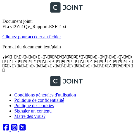
Document joint:
FLcvf2Zu1Qv_Rapport-ESET.txt
Cliquez pour accéder au fichier
Format du document: text/plain
ÿþC : \ U s e r s \ S A M A N G E \ D e s k t o p \ A r c h i t e c t e   3 D \ C l o u d _ B a c k u p _ S e t u p 
 C : \ U s e r s \ S A M A N G E \ D o w n l o a d s \ c c s e t u p 5 2 4 . e x e 	 W i n 3 2 / B u n d l e d . T o o l b a r . G o o g l e . D   a p p l i c a 
 C : \ W i n d o w s . o l d \ U s e r s \ S A M A N G E \ A p p D a t a \ L o c a l \ T e m p \ B a c k u p S e t
 
Conditions générales d'utilisation
Politique de confidentialité
Politique des cookies
Signaler un contenu
Marre des virus?