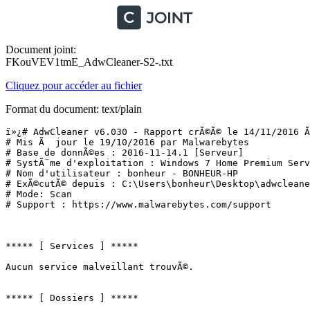
Document joint:
FKouVEV1tmE_AdwCleaner-S2-.txt
Cliquez pour accéder au fichier
Format du document: text/plain
ï»¿# AdwCleaner v6.030 - Rapport crÃ©Ã© le 14/11/2016 Ã 
# Mis Ã  jour le 19/10/2016 par Malwarebytes

# Base de donnÃ©es : 2016-11-14.1 [Serveur]

# SystÃ¨me d'exploitation : Windows 7 Home Premium Servi
# Nom d'utilisateur : bonheur - BONHEUR-HP

# ExÃ©cutÃ© depuis : C:\Users\bonheur\Desktop\adwcleaner
# Mode: Scan

# Support : https://www.malwarebytes.com/support

***** [ Services ] *****

Aucun service malveillant trouvÃ©.

***** [ Dossiers ] *****
