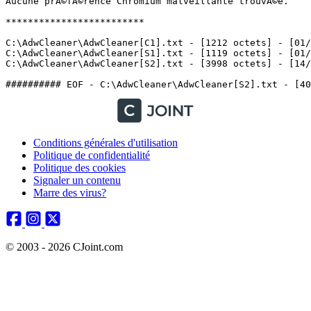
Aucune prÃ©fÃ©rence Chromium malveillante trouvÃ©e.

*************************

C:\AdwCleaner\AdwCleaner[C1].txt - [1212 octets] - [01/0
C:\AdwCleaner\AdwCleaner[S1].txt - [1119 octets] - [01/0
C:\AdwCleaner\AdwCleaner[S2].txt - [3998 octets] - [14/11
Conditions générales d'utilisation
Politique de confidentialité
Politique des cookies
Signaler un contenu
Marre des virus?
© 2003 - 2026 CJoint.com