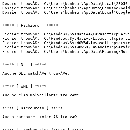
Dossier trouvÃ©:  C:\Users\bonheur\AppData\Local\28050

Dossier trouvÃ©:  C:\Users\bonheur\AppData\Roaming\Golde
Dossier trouvÃ©:  C:\Users\bonheur\AppData\Local\Google\
***** [ Fichiers ] *****

Fichier trouvÃ©:  C:\Windows\SysNative\LavasoftTcpServic
Fichier trouvÃ©:  C:\Windows\SysNative\LavasoftTcpServic
Fichier trouvÃ©:  C:\Windows\SysWOW64\lavasofttcpservice
Fichier trouvÃ©:  C:\Windows\SysWOW64\LavasoftTcpService
Fichier trouvÃ©:  C:\Users\bonheur\AppData\Roaming\Mozil
***** [ DLL ] *****

Aucune DLL patchÃ©e trouvÃ©e.

***** [ WMI ] *****

Aucune clÃ© malveillante trouvÃ©e.

***** [ Raccourcis ] *****

Aucun raccourci infectÃ© trouvÃ©.

***** [ TÃ¢ches planifiÃ©es ] *****
