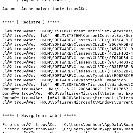
Aucune tÃ¢che malveillante trouvÃ©e.

***** [ Registre ] *****

ClÃ© trouvÃ©e:  HKLM\SYSTEM\CurrentControlSet\Services\E
ClÃ© trouvÃ©e:  [x64] HKLM\SYSTEM\CurrentControlSet\Serv
ClÃ© trouvÃ©e:  HKLM\SOFTWARE\Classes\CLSID\{0015CAC9-FC
ClÃ© trouvÃ©e:  HKLM\SOFTWARE\Classes\CLSID\{26C7AFDB-36
ClÃ© trouvÃ©e:  HKLM\SOFTWARE\Classes\CLSID\{3A5A5381-DA
ClÃ© trouvÃ©e:  HKLM\SOFTWARE\Classes\CLSID\{472EF1D2-4A
ClÃ© trouvÃ©e:  HKLM\SOFTWARE\Classes\CLSID\{8F010D54-C0
ClÃ© trouvÃ©e:  HKLM\SOFTWARE\Classes\CLSID\{9A754403-27
ClÃ© trouvÃ©e:  HKLM\SOFTWARE\Classes\CLSID\{CB31FF8F-BF
ClÃ© trouvÃ©e:  HKLM\SOFTWARE\Classes\CLSID\{FCAA532B-E8
ClÃ© trouvÃ©e:  HKLM\SOFTWARE\Classes\TypeLib\{ED62BC6E-
ClÃ© trouvÃ©e:  HKLM\SOFTWARE\Lavasoft\Web Companion

ClÃ© trouvÃ©e:  [x64] HKLM\SOFTWARE\Microsoft\Windows\C
DonnÃ©e trouvÃ©e:  HKU\S-1-5-21-2086428021-1791817657-1
DonnÃ©e trouvÃ©e:  HKCU\Software\Microsoft\Internet Exp
DonnÃ©e trouvÃ©e:  [x64] HKCU\Software\Microsoft\Intern
ClÃ© trouvÃ©e:  HKCU\Software\Microsoft\Windows\CurrentV
***** [ Navigateurs web ] *****

Firefox prÃ©f trouvÃ©e:  [C:\Users\bonheur\AppData\Roam
Firefox prÃ©f trouvÃ©e:  [C:\Users\bonheur\AppData\Roam