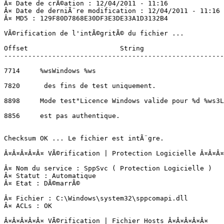
Â¤ Date de crÃ©ation : 12/04/2011 - 11:16

Â¤ Date de derniÃ¨re modification : 12/04/2011 - 11:16

Â¤ MD5 : 129F80D7868E30DF3E3DE33A1D3132B4

VÃ©rification de l'intÃ©gritÃ© du fichier ...

Offset                       String

---------------------------------------------------------
7714     %wsWindows %ws

7820      des fins de test uniquement.

8898     Mode test"Licence Windows valide pour %d %ws3La
8856     est pas authentique.

Checksum OK ... Le fichier est intÃ¨gre.

Â¤Â¤Â¤Â¤Â¤ VÃ©rification | Protection Logicielle Â¤Â¤Â¤Â¤
Â¤ Nom du service : SppSvc ( Protection Logicielle )

Â¤ Statut : Automatique

Â¤ Etat : DÃ©marrÃ©

Â¤ Fichier : C:\Windows\system32\sppcomapi.dll

Â¤ ACLs : OK

Â¤Â¤Â¤Â¤Â¤ VÃ©rification | Fichier Hosts Â¤Â¤Â¤Â¤Â¤
