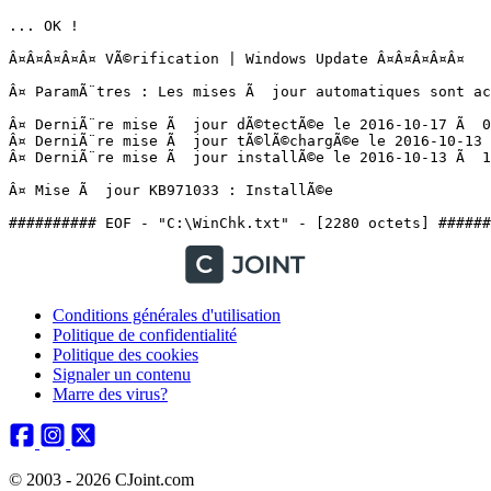
... OK !

Â¤Â¤Â¤Â¤Â¤ VÃ©rification | Windows Update Â¤Â¤Â¤Â¤Â¤

Â¤ ParamÃ¨tres : Les mises Ã  jour automatiques sont act
Â¤ DerniÃ¨re mise Ã  jour dÃ©tectÃ©e le 2016-10-17 Ã  08
Â¤ DerniÃ¨re mise Ã  jour tÃ©lÃ©chargÃ©e le 2016-10-13 Ã
Â¤ DerniÃ¨re mise Ã  jour installÃ©e le 2016-10-13 Ã  10:
Â¤ Mise Ã  jour KB971033 : InstallÃ©e

########## EOF - "C:\WinChk.txt" - [2280 octets] ######
Conditions générales d'utilisation
Politique de confidentialité
Politique des cookies
Signaler un contenu
Marre des virus?
© 2003 - 2026 CJoint.com