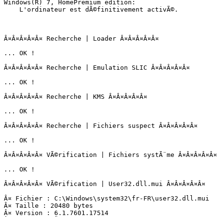
Windows(R) 7, HomePremium edition:

    L'ordinateur est dÃ©finitivement activÃ©.

Â¤Â¤Â¤Â¤Â¤ Recherche | Loader Â¤Â¤Â¤Â¤Â¤

... OK !

Â¤Â¤Â¤Â¤Â¤ Recherche | Emulation SLIC Â¤Â¤Â¤Â¤Â¤

... OK !

Â¤Â¤Â¤Â¤Â¤ Recherche | KMS Â¤Â¤Â¤Â¤Â¤

... OK !

Â¤Â¤Â¤Â¤Â¤ Recherche | Fichiers suspect Â¤Â¤Â¤Â¤Â¤

... OK !

Â¤Â¤Â¤Â¤Â¤ VÃ©rification | Fichiers systÃ¨me Â¤Â¤Â¤Â¤Â¤

... OK !

Â¤Â¤Â¤Â¤Â¤ VÃ©rification | User32.dll.mui Â¤Â¤Â¤Â¤Â¤

Â¤ Fichier : C:\Windows\system32\fr-FR\user32.dll.mui

Â¤ Taille : 20480 bytes

Â¤ Version : 6.1.7601.17514
