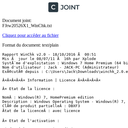
Document joint:
FJrw20526X1_WinChk.txt
Cliquez pour accéder au fichier
Format du document: text/plain
Rapport WinChk v2.0 - 18/10/2016 Ã  00:51

Mis Ã  jour le 08/07/11 Ã  16h par Xplode

SystÃ¨me d'exploitation : Windows 7 Home Premium (64 bit
Nom d'utilisateur : Jack - JACK-PC (Administrateur)

ExÃ©cutÃ© depuis : C:\Users\Jack\Downloads\winchk_2.0.exe
Â¤Â¤Â¤Â¤Â¤ Information | Licence Â¤Â¤Â¤Â¤Â¤

Â¤ Etat de la licence :

NomÂ : Windows(R) 7, HomePremium edition 

Description : Windows Operating System - Windows(R) 7, O
ClÃ© de produit partielleÂ : DBXF3 

Ãtat de la licenceÂ : avec licence 

Â¤ Etat de l'activation :
