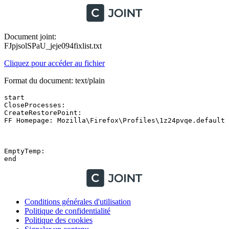
Document joint:
FJpjsolSPaU_jeje094fixlist.txt
Cliquez pour accéder au fichier
Format du document: text/plain
start 

CloseProcesses:

CreateRestorePoint:

FF Homepage: Mozilla\Firefox\Profiles\1z24pvqe.default -
EmptyTemp:

Conditions générales d'utilisation
Politique de confidentialité
Politique des cookies