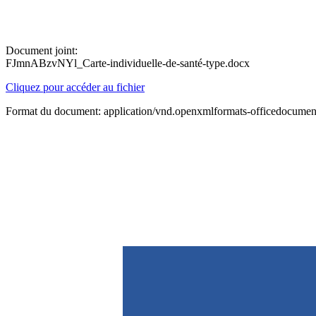
Document joint:
FJmnABzvNYl_Carte-individuelle-de-santé-type.docx
Cliquez pour accéder au fichier
Format du document: application/vnd.openxmlformats-officedocume