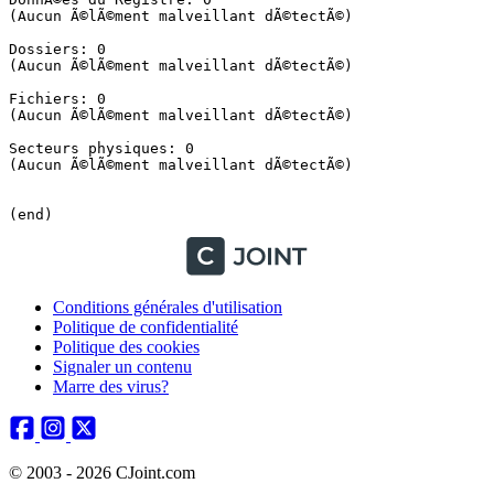
(Aucun Ã©lÃ©ment malveillant dÃ©tectÃ©)

Dossiers: 0

(Aucun Ã©lÃ©ment malveillant dÃ©tectÃ©)

Fichiers: 0

(Aucun Ã©lÃ©ment malveillant dÃ©tectÃ©)

Secteurs physiques: 0

(Aucun Ã©lÃ©ment malveillant dÃ©tectÃ©)

(end)
Conditions générales d'utilisation
Politique de confidentialité
Politique des cookies
Signaler un contenu
Marre des virus?
© 2003 - 2026 CJoint.com