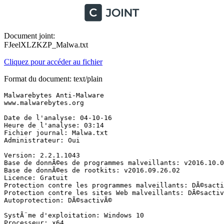
Document joint:
FJeelXLZKZP_Malwa.txt
Cliquez pour accéder au fichier
Format du document: text/plain
Malwarebytes Anti-Malware

www.malwarebytes.org

Date de l'analyse: 04-10-16

Heure de l'analyse: 03:14

Fichier journal: Malwa.txt

Administrateur: Oui

Version: 2.2.1.1043

Base de donnÃ©es de programmes malveillants: v2016.10.04
Base de donnÃ©es de rootkits: v2016.09.26.02

Licence: Gratuit

Protection contre les programmes malveillants: DÃ©sactiv
Protection contre les sites Web malveillants: DÃ©sactivÃ
Autoprotection: DÃ©sactivÃ©

SystÃ¨me d'exploitation: Windows 10

Processeur: x64
