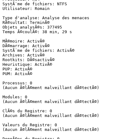
SystÃ¨me de fichiers: NTFS

Utilisateur: Romain

Type d'analyse: Analyse des menaces

RÃ©sultat: TerminÃ©

Objets analysÃ©s: 377495

Temps Ã©coulÃ©: 38 min, 29 s

MÃ©moire: ActivÃ©

DÃ©marrage: ActivÃ©

SystÃ¨me de fichiers: ActivÃ©

Archives: ActivÃ©

Rootkits: DÃ©sactivÃ©

Heuristique: ActivÃ©

PUP: ActivÃ©

PUM: ActivÃ©

Processus: 0

(Aucun Ã©lÃ©ment malveillant dÃ©tectÃ©)

Modules: 0

(Aucun Ã©lÃ©ment malveillant dÃ©tectÃ©)

ClÃ©s du Registre: 0

(Aucun Ã©lÃ©ment malveillant dÃ©tectÃ©)

Valeurs du Registre: 0

(Aucun Ã©lÃ©ment malveillant dÃ©tectÃ©)

DonnÃ©es du Registre: 0
