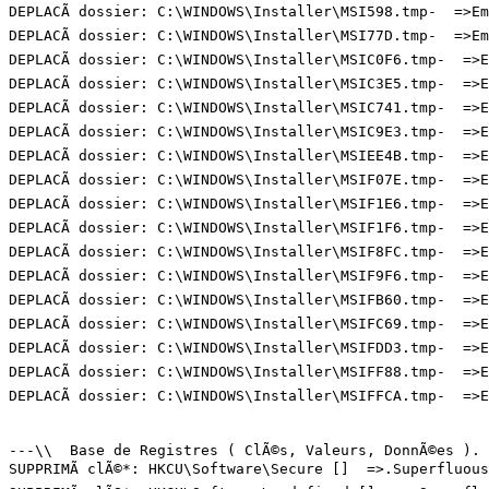
DEPLACÃ dossier: C:\WINDOWS\Installer\MSI598.tmp-  =>Emp
DEPLACÃ dossier: C:\WINDOWS\Installer\MSI77D.tmp-  =>Emp
DEPLACÃ dossier: C:\WINDOWS\Installer\MSIC0F6.tmp-  =>Em
DEPLACÃ dossier: C:\WINDOWS\Installer\MSIC3E5.tmp-  =>Em
DEPLACÃ dossier: C:\WINDOWS\Installer\MSIC741.tmp-  =>Em
DEPLACÃ dossier: C:\WINDOWS\Installer\MSIC9E3.tmp-  =>Em
DEPLACÃ dossier: C:\WINDOWS\Installer\MSIEE4B.tmp-  =>Em
DEPLACÃ dossier: C:\WINDOWS\Installer\MSIF07E.tmp-  =>Em
DEPLACÃ dossier: C:\WINDOWS\Installer\MSIF1E6.tmp-  =>Em
DEPLACÃ dossier: C:\WINDOWS\Installer\MSIF1F6.tmp-  =>Em
DEPLACÃ dossier: C:\WINDOWS\Installer\MSIF8FC.tmp-  =>Em
DEPLACÃ dossier: C:\WINDOWS\Installer\MSIF9F6.tmp-  =>Em
DEPLACÃ dossier: C:\WINDOWS\Installer\MSIFB60.tmp-  =>Em
DEPLACÃ dossier: C:\WINDOWS\Installer\MSIFC69.tmp-  =>Em
DEPLACÃ dossier: C:\WINDOWS\Installer\MSIFDD3.tmp-  =>Em
DEPLACÃ dossier: C:\WINDOWS\Installer\MSIFF88.tmp-  =>Em
DEPLACÃ dossier: C:\WINDOWS\Installer\MSIFFCA.tmp-  =>Em
---\\  Base de Registres ( ClÃ©s, Valeurs, DonnÃ©es ). (
SUPPRIMÃ clÃ©*: HKCU\Software\Secure []  =>.Superfluous.