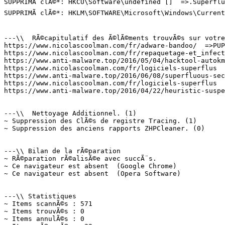
SUPPRIMÃ clÃ©*: HKCU\Software\undefined []  =>.Superfluo
SUPPRIMÃ clÃ©*: HKLM\SOFTWARE\Microsoft\Windows\Current
---\\  RÃ©capitulatif des Ã©lÃ©ments trouvÃ©s sur votre 
https://www.nicolascoolman.com/fr/adware-bandoo/  =>PUP.
https://www.nicolascoolman.com/fr/repaquetage-et_infecti
https://www.anti-malware.top/2016/05/04/hacktool-autokms
https://www.nicolascoolman.com/fr/logiciels-superflus  =
https://www.anti-malware.top/2016/06/08/superfluous-secu
https://www.nicolascoolman.com/fr/logiciels-superflus  =
https://www.anti-malware.top/2016/04/22/heuristic-suspec
---\\  Nettoyage Additionnel. (1)

~ Suppression des ClÃ©s de registre Tracing. (1)

~ Suppression des anciens rapports ZHPCleaner. (0)

---\\ Bilan de la rÃ©paration

~ RÃ©paration rÃ©alisÃ©e avec succÃ¨s.

~ Ce navigateur est absent  (Google Chrome)

~ Ce navigateur est absent  (Opera Software)

---\\ Statistiques

~ Items scannÃ©s : 571

~ Items trouvÃ©s : 0

~ Items annulÃ©s : 0
