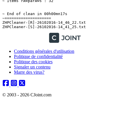
~ Items rÃ©parÃ©s : 32

~ End of clean in 00h00mn17s

~====================

ZHPCleaner-[R]-26102016-14_46_22.txt

Conditions générales d'utilisation
Politique de confidentialité
Politique des cookies
Signaler un contenu
Marre des virus?
© 2003 - 2026 CJoint.com