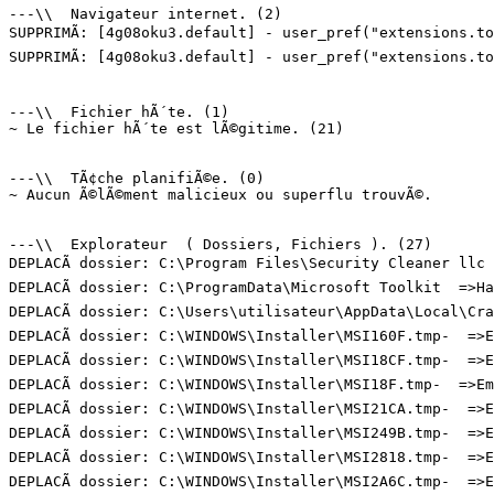
---\\  Navigateur internet. (2)

SUPPRIMÃ: [4g08oku3.default] - user_pref("extensions.to
SUPPRIMÃ: [4g08oku3.default] - user_pref("extensions.to
---\\  Fichier hÃ´te. (1)

~ Le fichier hÃ´te est lÃ©gitime. (21)

---\\  TÃ¢che planifiÃ©e. (0)

~ Aucun Ã©lÃ©ment malicieux ou superflu trouvÃ©.

---\\  Explorateur  ( Dossiers, Fichiers ). (27)

DEPLACÃ dossier: C:\Program Files\Security Cleaner llc 
DEPLACÃ dossier: C:\ProgramData\Microsoft Toolkit  =>Hac
DEPLACÃ dossier: C:\Users\utilisateur\AppData\Local\Cra
DEPLACÃ dossier: C:\WINDOWS\Installer\MSI160F.tmp-  =>Em
DEPLACÃ dossier: C:\WINDOWS\Installer\MSI18CF.tmp-  =>Em
DEPLACÃ dossier: C:\WINDOWS\Installer\MSI18F.tmp-  =>Emp
DEPLACÃ dossier: C:\WINDOWS\Installer\MSI21CA.tmp-  =>Em
DEPLACÃ dossier: C:\WINDOWS\Installer\MSI249B.tmp-  =>Em
DEPLACÃ dossier: C:\WINDOWS\Installer\MSI2818.tmp-  =>Em
DEPLACÃ dossier: C:\WINDOWS\Installer\MSI2A6C.tmp-  =>Em