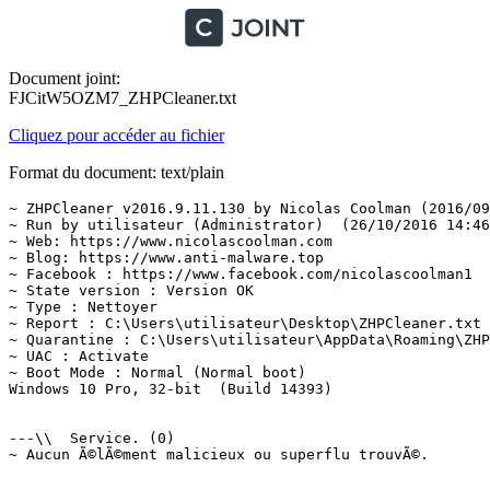
Document joint:
FJCitW5OZM7_ZHPCleaner.txt
Cliquez pour accéder au fichier
Format du document: text/plain
~ ZHPCleaner v2016.9.11.130 by Nicolas Coolman (2016/09/
~ Run by utilisateur (Administrator)  (26/10/2016 14:46:
~ Web: https://www.nicolascoolman.com

~ Blog: https://www.anti-malware.top

~ Facebook : https://www.facebook.com/nicolascoolman1

~ State version : Version OK

~ Type : Nettoyer

~ Report : C:\Users\utilisateur\Desktop\ZHPCleaner.txt

~ Quarantine : C:\Users\utilisateur\AppData\Roaming\ZHP\
~ UAC : Activate

~ Boot Mode : Normal (Normal boot)

Windows 10 Pro, 32-bit  (Build 14393)

---\\  Service. (0)

~ Aucun Ã©lÃ©ment malicieux ou superflu trouvÃ©.
