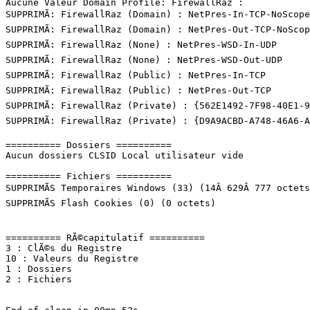
Aucune Valeur Domain Profile: FirewallRaz : 

SUPPRIMÃ: FirewallRaz (Domain) : NetPres-In-TCP-NoScope

SUPPRIMÃ: FirewallRaz (Domain) : NetPres-Out-TCP-NoScope
SUPPRIMÃ: FirewallRaz (None) : NetPres-WSD-In-UDP

SUPPRIMÃ: FirewallRaz (None) : NetPres-WSD-Out-UDP

SUPPRIMÃ: FirewallRaz (Public) : NetPres-In-TCP

SUPPRIMÃ: FirewallRaz (Public) : NetPres-Out-TCP

SUPPRIMÃ: FirewallRaz (Private) : {562E1492-7F98-40E1-96
SUPPRIMÃ: FirewallRaz (Private) : {D9A9ACBD-A748-46A6-A3F
========== Dossiers ==========

Aucun dossiers CLSID Local utilisateur vide

========== Fichiers ==========

SUPPRIMÃS Temporaires Windows (33) (14Â 629Â 777 octets)
SUPPRIMÃS Flash Cookies (0) (0 octets)

========== RÃ©capitulatif ==========

3 : ClÃ©s du Registre

10 : Valeurs du Registre

1 : Dossiers

2 : Fichiers
