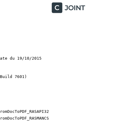
te du 19/10/2015

ild 7601)

omDocToPDF_RASAPI32

omDocToPDF_RASMANCS
