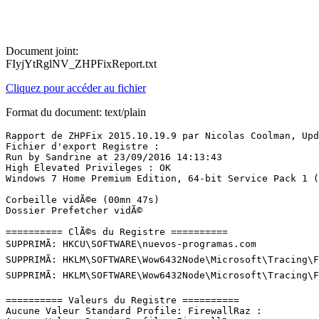
Document joint:
FIyjYtRglNV_ZHPFixReport.txt
Cliquez pour accéder au fichier
Format du document: text/plain
Rapport de ZHPFix 2015.10.19.9 par Nicolas Coolman, Upda
Fichier d'export Registre : 

Run by Sandrine at 23/09/2016 14:13:43

High Elevated Privileges : OK

Windows 7 Home Premium Edition, 64-bit Service Pack 1 (Bu
Corbeille vidÃ©e (00mn 47s)

Dossier Prefetcher vidÃ©

========== ClÃ©s du Registre ==========

SUPPRIMÃ: HKCU\SOFTWARE\nuevos-programas.com

SUPPRIMÃ: HKLM\SOFTWARE\Wow6432Node\Microsoft\Tracing\Fr
SUPPRIMÃ: HKLM\SOFTWARE\Wow6432Node\Microsoft\Tracing\Fr
========== Valeurs du Registre ==========

Aucune Valeur Standard Profile: FirewallRaz : 
