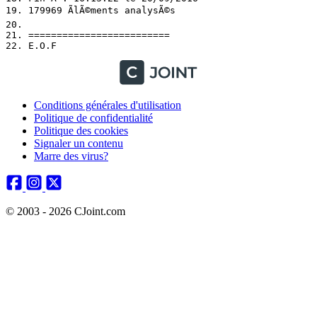
19. 179969 ÃlÃ©ments analysÃ©s

20. 

21. =========================

Conditions générales d'utilisation
Politique de confidentialité
Politique des cookies
Signaler un contenu
Marre des virus?
© 2003 - 2026 CJoint.com