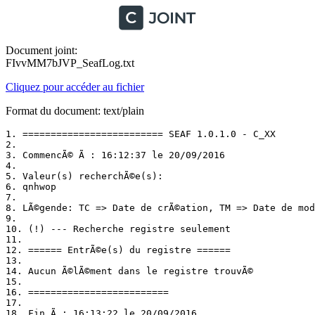
Document joint:
FIvvMM7bJVP_SeafLog.txt
Cliquez pour accéder au fichier
Format du document: text/plain
1. ========================= SEAF 1.0.1.0 - C_XX

2. 

3. CommencÃ© Ã : 16:12:37 le 20/09/2016

4. 

5. Valeur(s) recherchÃ©e(s):

6. qnhwop

7. 

8. LÃ©gende: TC => Date de crÃ©ation, TM => Date de modi
9. 

10. (!) --- Recherche registre seulement

11. 

12. ====== EntrÃ©e(s) du registre ======

13. 

14. Aucun Ã©lÃ©ment dans le registre trouvÃ©

15. 

16. =========================

17. 

18. Fin Ã : 16:13:22 le 20/09/2016
