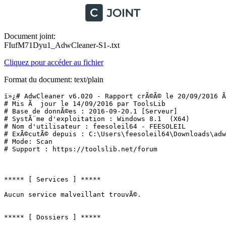
Document joint:
FIufM71Dyu1_AdwCleaner-S1-.txt
Cliquez pour accéder au fichier
Format du document: text/plain
ï»¿# AdwCleaner v6.020 - Rapport crÃ©Ã© le 20/09/2016 Ã 
# Mis Ã  jour le 14/09/2016 par ToolsLib

# Base de donnÃ©es : 2016-09-20.1 [Serveur]

# SystÃ¨me d'exploitation : Windows 8.1  (X64)

# Nom d'utilisateur : feesoleil64 - FEESOLEIL

# ExÃ©cutÃ© depuis : C:\Users\feesoleil64\Downloads\adwc
# Mode: Scan

# Support : https://toolslib.net/forum

***** [ Services ] *****

Aucun service malveillant trouvÃ©.

***** [ Dossiers ] *****
