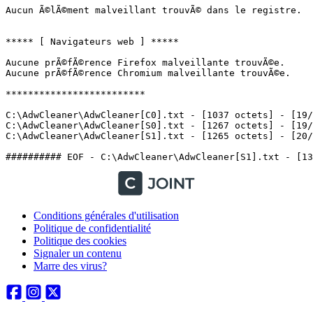
Aucun Ã©lÃ©ment malveillant trouvÃ© dans le registre.

***** [ Navigateurs web ] *****

Aucune prÃ©fÃ©rence Firefox malveillante trouvÃ©e.

Aucune prÃ©fÃ©rence Chromium malveillante trouvÃ©e.

*************************

C:\AdwCleaner\AdwCleaner[C0].txt - [1037 octets] - [19/0
C:\AdwCleaner\AdwCleaner[S0].txt - [1267 octets] - [19/0
C:\AdwCleaner\AdwCleaner[S1].txt - [1265 octets] - [20/09
Conditions générales d'utilisation
Politique de confidentialité
Politique des cookies
Signaler un contenu
Marre des virus?