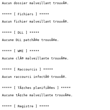
Aucun dossier malveillant trouvÃ©.

***** [ Fichiers ] *****

Aucun fichier malveillant trouvÃ©.

***** [ DLL ] *****

Aucune DLL patchÃ©e trouvÃ©e.

***** [ WMI ] *****

Aucune clÃ© malveillante trouvÃ©e.

***** [ Raccourcis ] *****

Aucun raccourci infectÃ© trouvÃ©.

***** [ TÃ¢ches planifiÃ©es ] *****

Aucune tÃ¢che malveillante trouvÃ©e.

***** [ Registre ] *****
